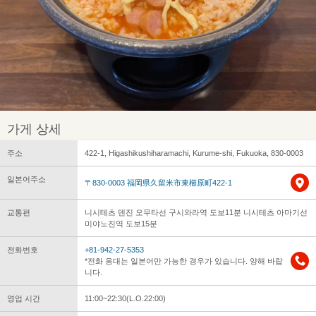
가게 상세
주소
422-1, Higashikushiharamachi, Kurume-shi, Fukuoka, 830-0003
일본어주소
〒830-0003 福岡県久留米市東櫛原町422-1
교통편
니시테츠 덴진 오무타선 구시와라역 도보11분 니시테츠 아마기선
미야노진역 도보15분
전화번호
+81-942-27-5353
*전화 응대는 일본어만 가능한 경우가 있습니다. 양해 바랍
니다.
영업 시간
11:00~22:30(L.O.22:00)