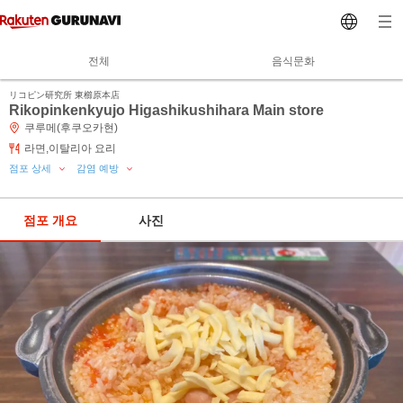
전체
음식문화
リコピン研究所 東櫛原本店
Rikopinkenkyujo Higashikushihara Main store
쿠루메(후쿠오카현)
라면,이탈리아 요리
점포 상세
감염 예방
점포 개요
사진