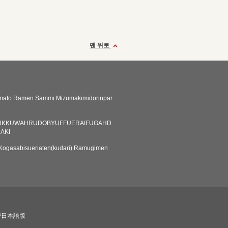
맨 위로
mato Ramen Sammi Mizumakimidorinpar
UKKUWAHRUDOBYUFFUERAIFUGAHD
AKI
Kogasabisueriaten(kudari) Ramugimen
び日本語版