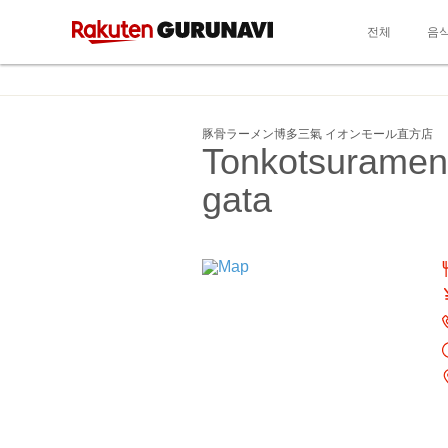
전체
음
豚骨ラーメン博多三氣 イオンモール直方店
Tonkotsurame
gata