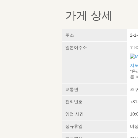
가게 상세
주소
2-1
일본어주소
〒8
지도
*온
를 
교통편
즈쿠
전화번호
+81
영업 시간
10:
정규휴일
비정