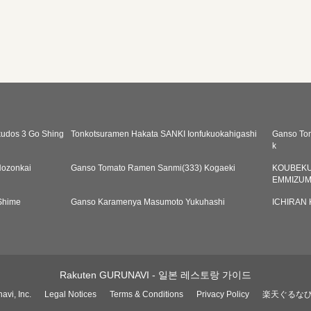
udos 3 Go Shing
Tonkotsuramen Hakata SANKI Ionfukuokahigashi
Ganso To
k
ozonkai
Ganso Tomato Ramen Sanmi(333) Kogaeki
KOUBEK
EMMIZUM
Shime
Ganso Karamenya Masumoto Yukuhashi
ICHIRAN 
Rakuten GURUNAVI - 일본 레스토랑 가이드
avi, Inc.
Legal Notices
Terms & Conditions
Privacy Policy
楽天ぐるな