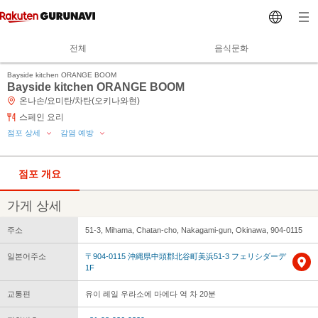
전체
음식문화
Bayside kitchen ORANGE BOOM
Bayside kitchen ORANGE BOOM
온나손/요미탄/차탄(오키나와현)
스페인 요리
점포 상세
감염 예방
점포 개요
가게 상세
주소
51-3, Mihama, Chatan-cho, Nakagami-gun, Okinawa, 904-0115
일본어주소
〒904-0115 沖縄県中頭郡北谷町美浜51-3 フェリシダーデ
1F
교통편
유이 레일 우라소에 마에다 역 차 20분