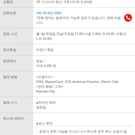
교통편
JR 가고시마 본선 구로사키역 도보5분
전화번호
+81-93-621-2010
*전화 응대는 일본어만 가능한 경우가 있습니다. 양해 바랍
니다.
영업 시간
월~일/국경일 전날/국경일 17:00~다음 1:00(L.O.24:30, 드링크
L.O.24:30)
정규휴일
비정기 휴일
평균예산
점심 --
저녁 6,000 엔
결제 방법
<신용카드>
VISA, MasterCard, JCB, American Express, Diners Club
<전자 화폐 / 그외>
Rakuten Pay
결제 시기
●좌석만 예약
방문일
취소에 대하여
●코스 예약
점포가 정한 기일을 지나고 나서 취소한 경우 취소 요금이 발