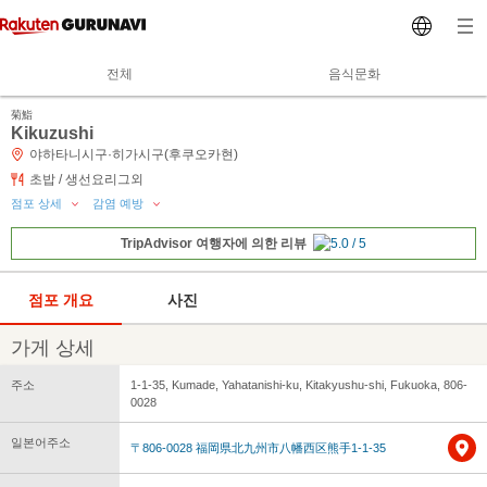
전체
음식문화
菊鮨
Kikuzushi
야하타니시구·히가시구(후쿠오카현)
초밥 / 생선요리그외
점포 상세
감염 예방
TripAdvisor 여행자에 의한 리뷰
점포 개요
사진
가게 상세
주소
1-1-35, Kumade, Yahatanishi-ku, Kitakyushu-shi, Fukuoka, 806-
0028
일본어주소
〒806-0028 福岡県北九州市八幡西区熊手1-1-35