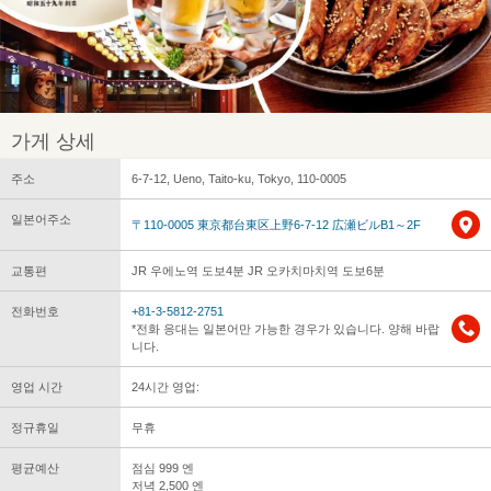
가게 상세
주소
6-7-12, Ueno, Taito-ku, Tokyo, 110-0005
일본어주소
〒110-0005 東京都台東区上野6-7-12 広瀬ビルB1～2F
교통편
JR 우에노역 도보4분 JR 오카치마치역 도보6분
전화번호
+81-3-5812-2751
*전화 응대는 일본어만 가능한 경우가 있습니다. 양해 바랍
니다.
영업 시간
24시간 영업:
정규휴일
무휴
평균예산
점심 999 엔
저녁 2,500 엔