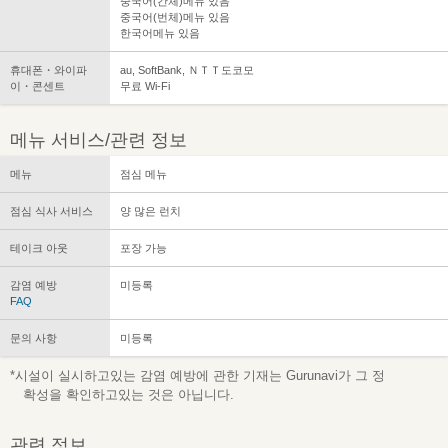
중국어(간체)메뉴 있음
중국어(번체)메뉴 있음
한국어메뉴 있음
휴대폰・와이파
au, SoftBank, ＮＴＴ도코모
이・콘센트
무료 Wi-Fi
메뉴 서비스/관련 정보
메뉴
점심 메뉴
점심 식사 서비스
양 많은 런치
테이크 아웃
포장 가능
감염 예방
미등록
FAQ
문의 사항
미등록
*시설이 실시하고있는 감염 예방에 관한 기재는 Gurunavi가 그 정
확성을 확인하고있는 것은 아닙니다.
관련 정보