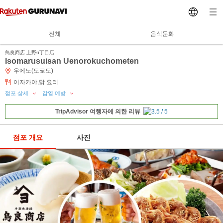
전체
음식문화
鳥良商店 上野6丁目店
Isomarusuisan Uenorokuchometen
우에노(도쿄도)
이자카야,닭 요리
점포 상세
감염 예방
TripAdvisor 여행자에 의한 리뷰
점포 개요
사진