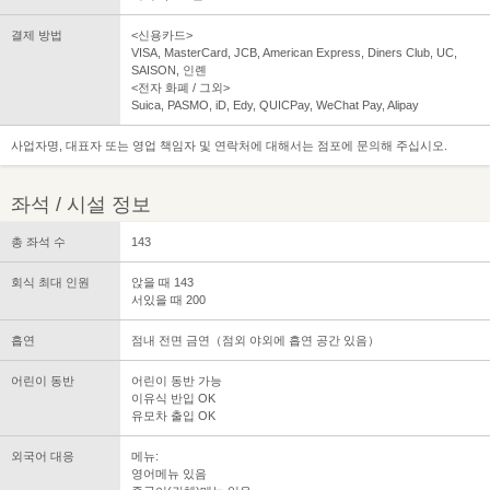
결제 방법
<신용카드>
VISA, MasterCard, JCB, American Express, Diners Club, UC,
SAISON, 인롄
<전자 화폐 / 그외>
Suica, PASMO, iD, Edy, QUICPay, WeChat Pay, Alipay
사업자명, 대표자 또는 영업 책임자 및 연락처에 대해서는 점포에 문의해 주십시오.
좌석 / 시설 정보
총 좌석 수
143
회식 최대 인원
앉을 때 143
서있을 때 200
흡연
점내 전면 금연（점외 야외에 흡연 공간 있음）
어린이 동반
어린이 동반 가능
이유식 반입 OK
유모차 출입 OK
외국어 대응
메뉴:
영어메뉴 있음