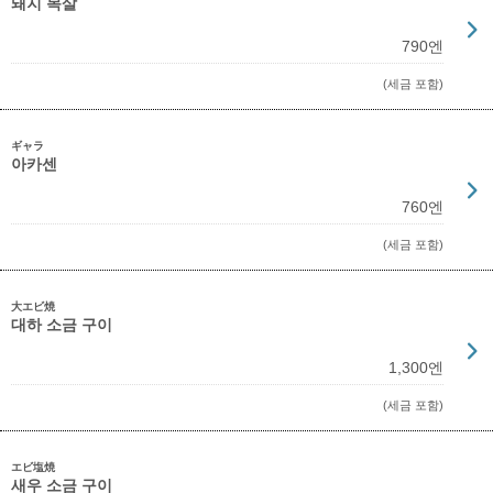
돼지 목살
790엔
(세금 포함)
ギャラ
아카센
760엔
(세금 포함)
大エビ焼
대하 소금 구이
1,300엔
(세금 포함)
エビ塩焼
새우 소금 구이