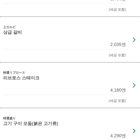
(세금 포함)
上カルビ
상급 갈비
2,035엔
(세금 포함)
特選リブロース
리브로스 스테이크
4,180엔
(세금 포함)
特選盛り
고기 구이 모둠(붉은 고기류)
4,290엔