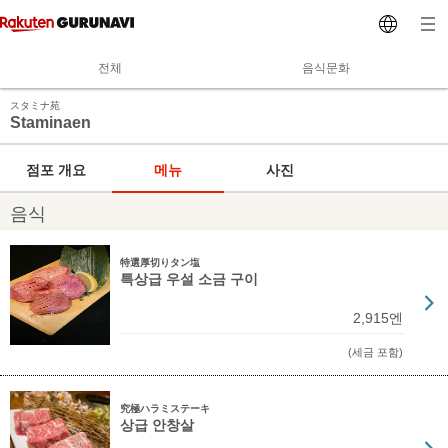
전체
음식문화
スタミナ苑
Staminaen
점포 개요
메뉴
사진
음식
特選厚切りタン塩
특상급 우설 소금 구이
2,915엔
(세금 포함)
究極ハラミステーキ
상급 안창살