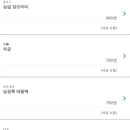
上ミノ
상급 양깃머리
980엔
(세금 포함)
小袋
자궁
760엔
(세금 포함)
コリコリ
심장쪽 대동맥
780엔
(세금 포함)
ハツ