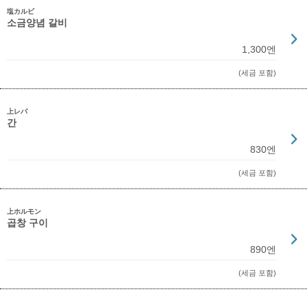
塩カルビ
소금양념 갈비
1,300엔
(세금 포함)
上レバ
간
830엔
(세금 포함)
上ホルモン
곱창 구이
890엔
(세금 포함)