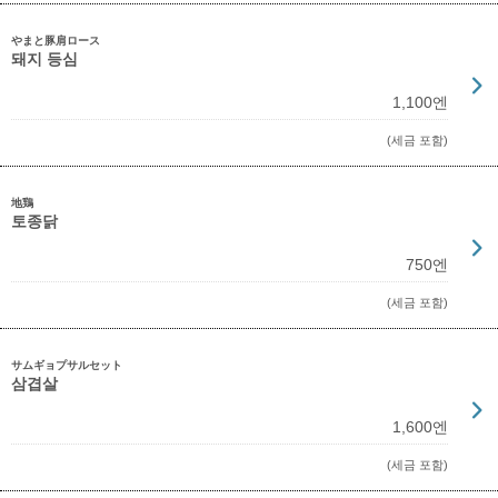
やまと豚肩ロース
돼지 등심
1,100엔
(세금 포함)
地鶏
토종닭
750엔
(세금 포함)
サムギョプサルセット
삼겹살
1,600엔
(세금 포함)