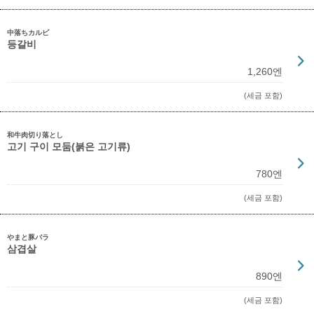
中落ちカルビ
등갈비
1,260엔
(세금 포함)
和牛肉切り落とし
고기 구이 모둠(붉은 고기류)
780엔
(세금 포함)
やまと豚バラ
삼겹살
890엔
(세금 포함)