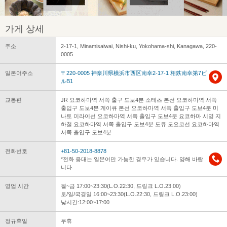
가게 상세
주소
2-17-1, Minamisaiwai, Nishi-ku, Yokohama-shi, Kanagawa, 220-
0005
일본어주소
〒220-0005 神奈川県横浜市西区南幸2-17-1 相鉄南幸第7ビ
ルB1
교통편
JR 요코하마역 서쪽 출구 도보4분 소테츠 본선 요코하마역 서쪽
출입구 도보4분 게이큐 본선 요코하마역 서쪽 출입구 도보4분 미
나토 미라이선 요코하마역 서쪽 출입구 도보4분 요코하마 시영 지
하철 요코하마역 서쪽 출입구 도보4분 도큐 도요코선 요코하마역
서쪽 출입구 도보4분
전화번호
+81-50-2018-8878
*전화 응대는 일본어만 가능한 경우가 있습니다. 양해 바랍
니다.
영업 시간
월~금 17:00~23:30(L.O.22:30, 드링크 L.O.23:00)
토/일/국경일 16:00~23:30(L.O.22:30, 드링크 L.O.23:00)
낮시간:12:00~17:00
정규휴일
무휴