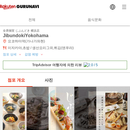
전체
음식문화
全席個室 じぶんどき 横浜店
JibundokiYokohama
요코하마역(가나가와현)
이자카야,초밥 / 생선요리그외,튀김(덴푸라)
점포 상세
감염 예방
TripAdvisor 여행자에 의한 리뷰
점포 개요
사진