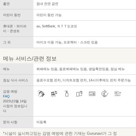
흡연
점내 전면 금연
어린이 동반
어린이 동반 가능
휴대폰・와이파
au, SoftBank, ＮＴＴ도코모
이・콘센트
그 외
마이크 이용 가능, 프로젝터・스크린 있음
메뉴 서비스/관련 정보
메뉴
뷔페메뉴 있음, 음료뷔페메뉴 있음, 생일특전있음, 점심 메뉴
점심 식사 서비스
음료수포함 런치, 디저트포함 런치, 14시이후에도 런치 주문가능
감염 예방
FAQ
2023년3월 14일
시점의 정보입니
다
문의 사항
미등록
*시설이 실시하고있는 감염 예방에 관한 기재는 Gurunavi가 그 정