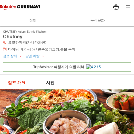
전체
음식문화
CHUTNEY Asian Ethnic Kitchen
Chutney
요코하마역(가나가와현)
다이닝 바,아시아 / 민족요리그외,숯불 구이
점포 상세
감염 예방
TripAdvisor 여행자에 의한 리뷰
점포 개요
사진