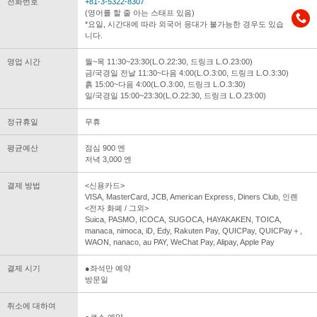
전화번호
+81-3-5322-8307
(영어를 할 줄 아는 스태프 있음)
*요일, 시간대에 따라 외국어 응대가 불가능한 경우도 있습
니다.
영업 시간
월~목 11:30~23:30(L.O.22:30, 드링크 L.O.23:00)
금/국경일 전날 11:30~다음 4:00(L.O.3:00, 드링크 L.O.3:30)
흙 15:00~다음 4:00(L.O.3:00, 드링크 L.O.3:30)
일/국경일 15:00~23:30(L.O.22:30, 드링크 L.O.23:00)
정규휴일
무휴
평균예산
점심 900 엔
저녁 3,000 엔
결제 방법
<신용카드>
VISA, MasterCard, JCB, American Express, Diners Club, 인롄
<전자 화폐 / 그외>
Suica, PASMO, ICOCA, SUGOCA, HAYAKAKEN, TOICA,
manaca, nimoca, iD, Edy, Rakuten Pay, QUICPay, QUICPay＋,
WAON, nanaco, au PAY, WeChat Pay, Alipay, Apple Pay
결제 시기
●좌석만 예약
방문일
취소에 대하여
●코스 예약