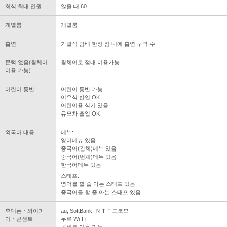
회식 최대 인원
앉을 때 60
개별룸
개별룸
흡연
가열식 담배 한정 점 내에 흡연 구역 수
문턱 없음(휠체어
휠체어로 점내 이용가능
이용 가능)
어린이 동반
어린이 동반 가능
이유식 반입 OK
어린이용 식기 있음
유모차 출입 OK
외국어 대응
메뉴:
영어메뉴 있음
중국어(간체)메뉴 있음
중국어(번체)메뉴 있음
한국어메뉴 있음
스태프:
영어를 할 줄 아는 스태프 있음
중국어를 할 줄 아는 스태프 있음
휴대폰・와이파
au, SoftBank, ＮＴＴ도코모
이・콘센트
무료 Wi-Fi
콘센트 이용 가능