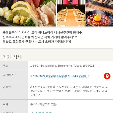
◆짚불구이 이자카야 료마 하나노마이 니시신주쿠점 안내◆
신주쿠역에서 연회를 하신다면 저희 가게에 맡겨주세요!
짚불로 호화롭게 구워내는 토사 요리가 자랑입니다!
가게 상세
주소
1-14-2, Nishishinjuku, Shinjuku-ku, Tokyo, 160-0023
일본어주소
〒160-0023 東京都新宿区西新宿1-14-2 西湖ビル
교통편
JR 신주쿠역 서쪽 출구 도보5분 오다큐 오다와라선 신주쿠역 도
보3분 게이오선 신주쿠역 도보3분 도에이 오에도선 도초마에역
도보5분
주차
주차가 제공되지 않음