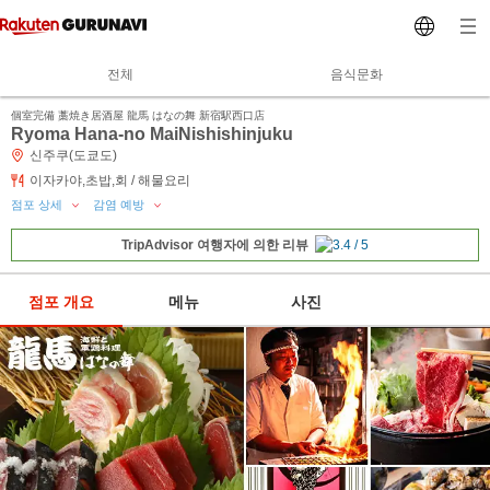
전체
음식문화
個室完備 藁焼き居酒屋 龍馬 はなの舞 新宿駅西口店
Ryoma Hana-no MaiNishishinjuku
신주쿠(도쿄도)
이자카야,초밥,회 / 해물요리
점포 상세
감염 예방
TripAdvisor 여행자에 의한 리뷰
점포 개요
메뉴
사진