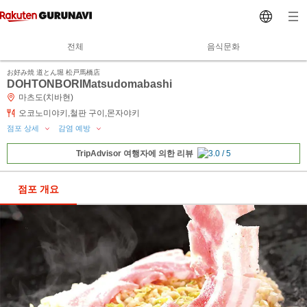
전체
음식문화
お好み焼 道とん堀 松戸馬橋店
DOHTONBORIMatsudomabashi
마츠도(치바현)
오코노미야키,철판 구이,몬자야키
점포 상세
감염 예방
TripAdvisor 여행자에 의한 리뷰
점포 개요