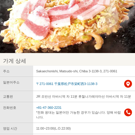
가게 상세
주소
Sakaechonishi, Matsudo-shi, Chiba 3-1138-3, 271-0061
일본어주소
〒271-0061 千葉県松戸市栄町西3-1138-3
교통편
JR 조반선 마바시역 차 11분 류철나가레야마선 마바시역 차 11분
전화번호
+81-47-360-2231
*전화 응대는 일본어만 가능한 경우가 있습니다. 양해 바랍
니다.
영업 시간
11:00~23:00(L.O.22:00)