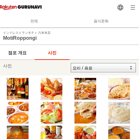
전체
음식문화
インドレストランモティ 六本木店
MotiRoppongi
점포 개요
사진
사진