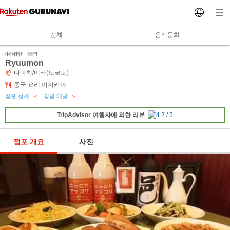
전체
음식문화
中国料理 龍門
Ryuumon
다마치/미타(도쿄도)
중국 요리,이자카야
점포 상세
감염 예방
TripAdvisor 여행자에 의한 리뷰
점포 개요
사진