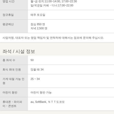
영업 시간
월~금 런치:11:00~14:00, 17:00~22:30
일/국경일 카페・디너:17:00~22:00
정규휴일
매주 토요일
평균예산
점심 850 엔
저녁 2,500 엔
사업자명, 대표자 또는 영업 책임자 및 연락처에 대해서는 점포에 문의해 주십시오.
좌석 / 시설 정보
총 좌석 수
50
회식 최대 인원
앉을 때 34
가게 대절 가능 인
25 ~ 34
원
어린이 동반
어린이 동반 가능
휴대폰・와이파
au, SoftBank, ＮＴＴ도코모
이・콘센트