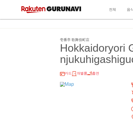
전체
음
壱番亭 歌舞伎町店
Hokkaidoryori 
njukuhigashigu
카드
개별룸
흡연