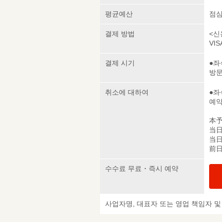
평균예산
점심 
결제 방법
<신
VIS
결제 시기
●좌
방
취소에 대하여
●좌
예약
本
当
当
前
수수료 무료・즉시 예약
사업자명, 대표자 또는 영업 책임자 