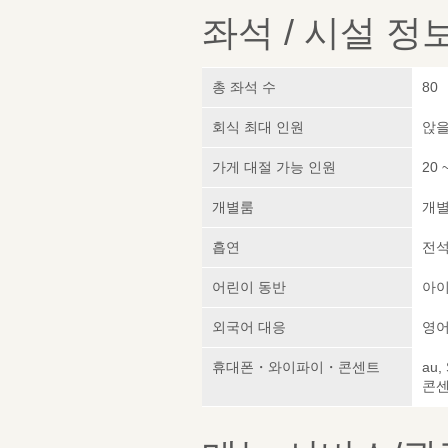
좌석 / 시설 정
총 좌석 수
80
회식 최대 인원
앉을
가게 대절 가능 인원
20 
개별룸
개
흡연
전석
어린이 동반
아이
외국어 대응
영어
휴대폰・와이파이・콘센트
au,
콘센