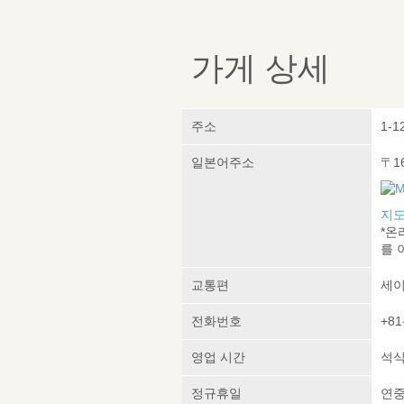
가게 상세
주소
1-1
일본어주소
〒1
지도
*온
를 
교통편
세이
전화번호
+81
영업 시간
석식:
정규휴일
연