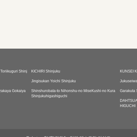
oriikuguri Shinj
KICHIRI Shinjuku
KUNSEI 
Jingisukan Yoichi Shinjuku
Jukuseiwa
zakaya Gokaiya
Shinshurobata-to Nihonshu-no MiseKushi-no Kura
Garakuta 
Shinjukuhigashiguchi
DAHTSUA
HIGUCHI