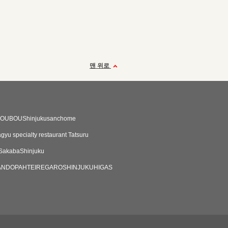
맨 위로
KOUBOUShinjukusanchome
gyu specialty restaurant Tatsuru
SakabaShinjuku
NDOPAHTEIREGAROSHINJUKUHIGAS