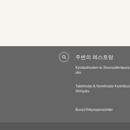
주변의 레스토랑
Kyodashioden-to Shunsaitempura T
uku
Tabehodai & Nomihodai Koshitsui
Shinjuku
BunzoTokyooperashitei