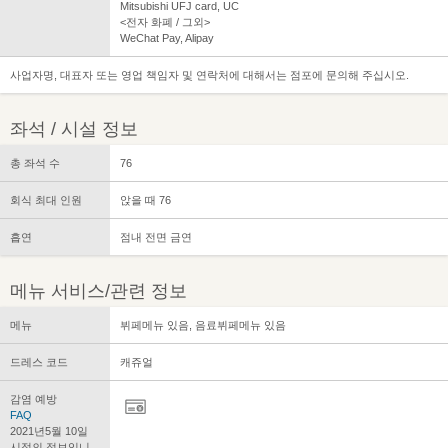
Mitsubishi UFJ card, UC
<전자 화폐 / 그외>
WeChat Pay, Alipay
사업자명, 대표자 또는 영업 책임자 및 연락처에 대해서는 점포에 문의해 주십시오.
좌석 / 시설 정보
총 좌석 수
76
회식 최대 인원
앉을 때 76
흡연
점내 전면 금연
메뉴 서비스/관련 정보
메뉴
뷔페메뉴 있음, 음료뷔페메뉴 있음
드레스 코드
캐쥬얼
감염 예방
FAQ
2021년5월 10일
시점의 정보입니