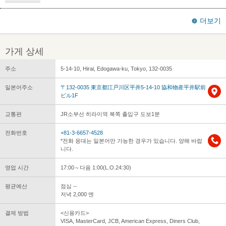
더보기
가게 상세
주소
5-14-10, Hirai, Edogawa-ku, Tokyo, 132-0035
일본어주소
〒132-0035 東京都江戸川区平井5-14-10 協和物産平井駅前
ビル1F
교통편
JR소부선 히라이역 북쪽 출입구 도보1분
전화번호
+81-3-6657-4528
*전화 응대는 일본어만 가능한 경우가 있습니다. 양해 바랍
니다.
영업 시간
17:00～다음 1:00(L.O.24:30)
평균예산
점심 --
저녁 2,000 엔
결제 방법
<신용카드>
VISA, MasterCard, JCB, American Express, Diners Club,