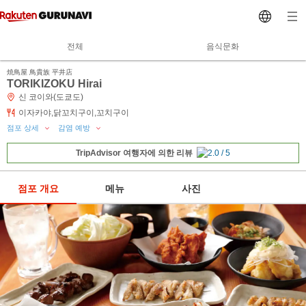
전체
음식문화
焼鳥屋 鳥貴族 平井店
TORIKIZOKU Hirai
신 코이와(도쿄도)
이자카야,닭꼬치구이,꼬치구이
점포 상세
감염 예방
TripAdvisor 여행자에 의한 리뷰
점포 개요
메뉴
사진