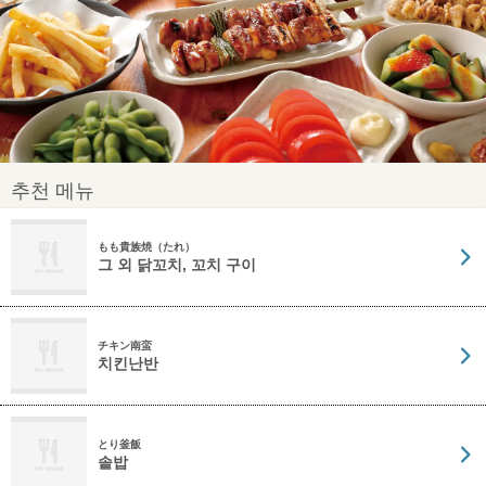
추천 메뉴
もも貴族焼（たれ）
그 외 닭꼬치, 꼬치 구이
チキン南蛮
치킨난반
とり釜飯
솥밥