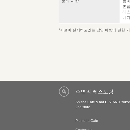
문의 사항
몸이
혼잡
레스
니다
*시설이 실시하고있는 감염 예방에 관한 기재
주변의 레스토랑
Shisha Cafe & bar C.STAND Yoko
2nd store
Plumeria Café