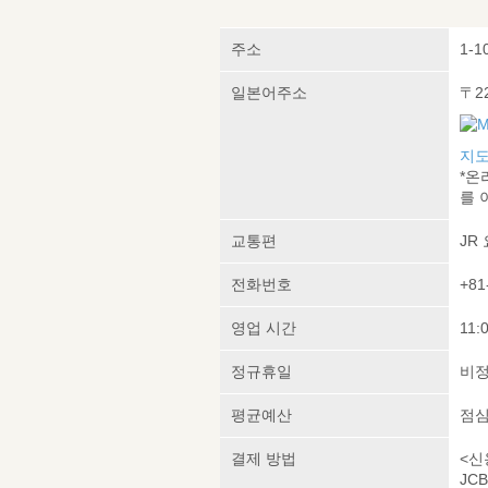
주소
1-1
일본어주소
〒2
지도
*온
를 
교통편
JR
전화번호
+81
영업 시간
11:
정규휴일
비정
평균예산
점심 
결제 방법
<신
JCB