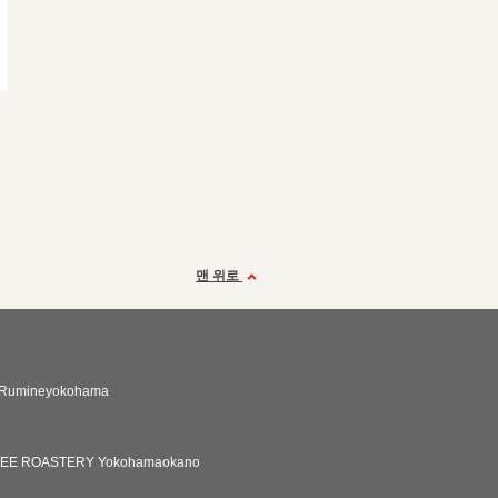
맨 위로
Rumineyokohama
FEE ROASTERY Yokohamaokano