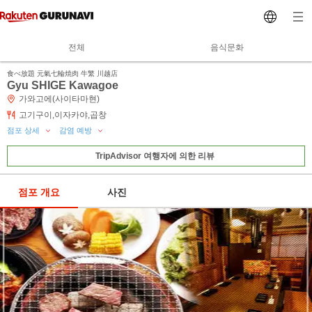
전체
음식문화
食べ放題 元氣七輪焼肉 牛繁 川越店
Gyu SHIGE Kawagoe
가와고에(사이타마현)
고기구이,이자카야,곱창
점포 상세
감염 예방
TripAdvisor 여행자에 의한 리뷰
점포 개요
사진