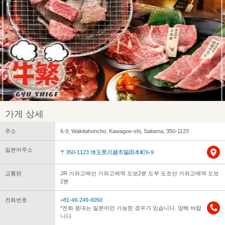
가게 상세
주소
6-9, Wakitahoncho, Kawagoe-shi, Saitama, 350-1123
일본어주소
〒350-1123 埼玉県川越市脇田本町6-9
교통편
JR 가와고에선 가와고에역 도보2분 도부 도조선 가와고에역 도보
2분
전화번호
+81-49-249-6050
*전화 응대는 일본어만 가능한 경우가 있습니다. 양해 바랍
니다.