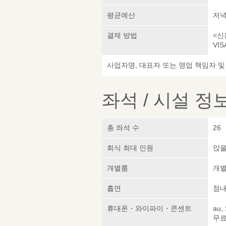
평균예산
저녁 
결제 방법
<신
VIS
사업자명, 대표자 또는 영업 책임자 
좌석 / 시설 정
총 좌석 수
26
회식 최대 인원
앉을
개별룸
개
흡연
점내
휴대폰・와이파이・콘센트
au,
무료 