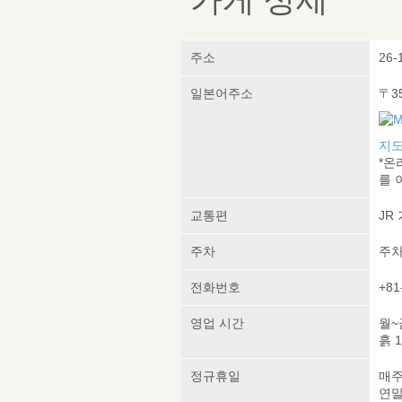
주소
26-
일본어주소
〒3
지도
*온
를 
교통편
JR
주차
주차
전화번호
+81
영업 시간
월~금
흙 1
정규휴일
매주
연말