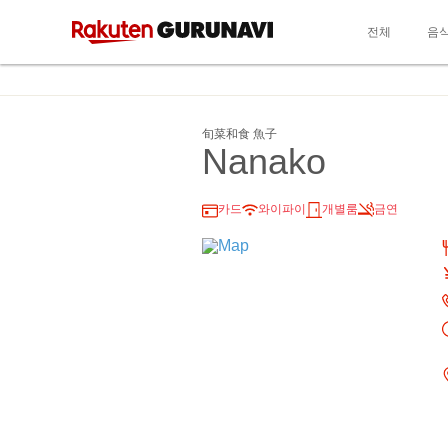
전체
음
旬菜和食 魚子
Nanako
카드
와이파이
개별룸
금연