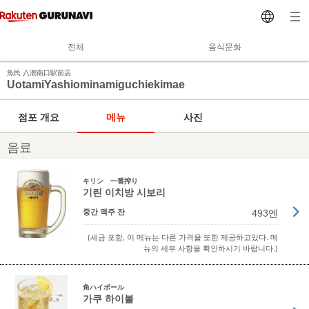
전체
음식문화
魚民 八潮南口駅前店
UotamiYashiominamiguchiekimae
점포 개요
메뉴
사진
음료
キリン 一番搾り
기린 이치방 시보리
중간 맥주 잔
493엔
(세금 포함, 이 메뉴는 다른 가격을 또한 제공하고있다. 메
뉴의 세부 사항을 확인하시기 바랍니다.)
角ハイボール
가쿠 하이볼