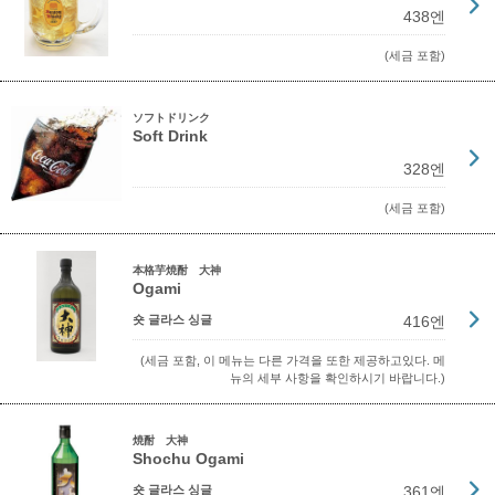
438엔
(세금 포함)
ソフトドリンク
Soft Drink
328엔
(세금 포함)
本格芋焼酎 大神
Ogami
숏 글라스 싱글
416엔
(세금 포함, 이 메뉴는 다른 가격을 또한 제공하고있다. 메
뉴의 세부 사항을 확인하시기 바랍니다.)
焼酎 大神
Shochu Ogami
숏 글라스 싱글
361엔