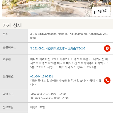
가게 상세
주소
3-2-5, Shinyamashita, Naka-ku, Yokohama-shi, Kanagawa, 231-
0801
일본어주소
〒231-0801 神奈川県横浜市中区新山下3-2-5
교통편
미나토 미라이선 모토마치추카가이역 도보16분 JR 네기시선 이
시카와초역 도보28분 미나토 미라이선 모토마치추카가이역 버스
5분 요코하마 시영버스 미하라시 다리 정류소 도보1분
전화번호
+81-80-4159-3331
*전화 응대는 일본어만 가능한 경우가 있습니다. 양해 바랍
니다.
영업 시간
금/국경일 전날 11:00～22:00
월~목/토/일/국경일 9:00～23:00
정규휴일
비정기 휴일