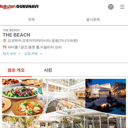
전체
음식문화
THE BEACH
THE BEACH
요코하마 모토마치/야마시타 공원(가나가와현)
파티룸 / 공간,뱅큇 룸,이탈리아 요리
점포 상세
감염 예방
점포 개요
사진