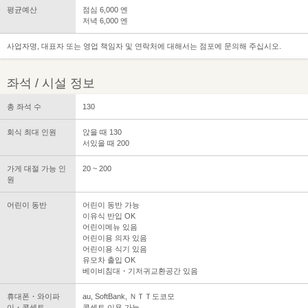
평균예산
점심 6,000 엔
저녁 6,000 엔
사업자명, 대표자 또는 영업 책임자 및 연락처에 대해서는 점포에 문의해 주십시오.
좌석 / 시설 정보
총 좌석 수
130
회식 최대 인원
앉을 때 130
서있을 때 200
가게 대절 가능 인
20 ~ 200
원
어린이 동반
어린이 동반 가능
이유식 반입 OK
어린이메뉴 있음
어린이용 의자 있음
어린이용 식기 있음
유모차 출입 OK
베이비침대・기저귀교환공간 있음
휴대폰・와이파
au, SoftBank, ＮＴＴ도코모
이・콘센트
콘센트 이용 가능