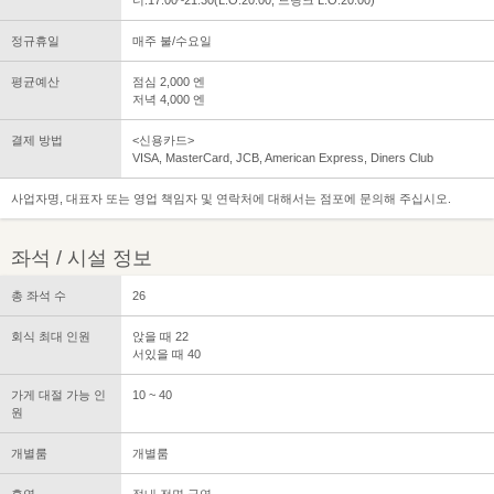
너:17:00~21:30(L.O.20:00, 드링크 L.O.20:00)
정규휴일
매주 불/수요일
평균예산
점심 2,000 엔
저녁 4,000 엔
결제 방법
<신용카드>
VISA, MasterCard, JCB, American Express, Diners Club
사업자명, 대표자 또는 영업 책임자 및 연락처에 대해서는 점포에 문의해 주십시오.
좌석 / 시설 정보
총 좌석 수
26
회식 최대 인원
앉을 때 22
서있을 때 40
가게 대절 가능 인
10 ~ 40
원
개별룸
개별룸