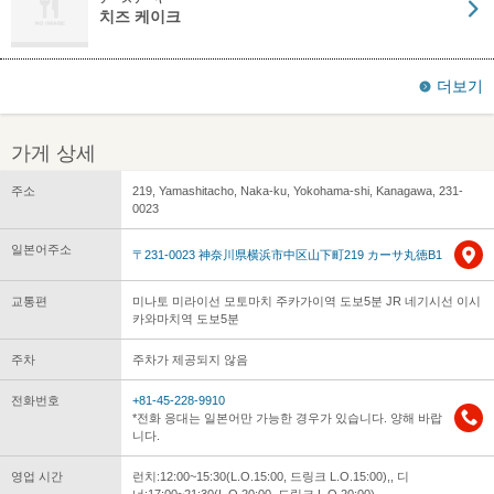
치즈 케이크
더보기
가게 상세
주소
219, Yamashitacho, Naka-ku, Yokohama-shi, Kanagawa, 231-
0023
일본어주소
〒231-0023 神奈川県横浜市中区山下町219 カーサ丸徳B1
교통편
미나토 미라이선 모토마치 주카가이역 도보5분 JR 네기시선 이시
카와마치역 도보5분
주차
주차가 제공되지 않음
전화번호
+81-45-228-9910
*전화 응대는 일본어만 가능한 경우가 있습니다. 양해 바랍
니다.
영업 시간
런치:12:00~15:30(L.O.15:00, 드링크 L.O.15:00),, 디