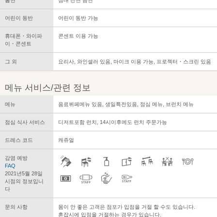
흡연
점내 전면 금연
어린이 동반
어린이 동반 가능
휴대폰・와이파
콘센트 이용 가능
이・콘센트
그 외
요리사, 와인셀러 있음, 마이크 이용 가능, 프로젝터・스크린 있음
메뉴 서비스/관련 정보
메뉴
음료뷔페메뉴 있음, 생일특전있음, 점심 메뉴, 브런치 메뉴
점심 식사 서비스
디저트포함 런치, 14시이후에도 런치 주문가능
드레스 코드
캐쥬얼
감염 예방
FAQ
2021년5월 28일
시점의 정보입니
다
문의 사항
몸이 안 좋은 고객은 점포가 입점을 거절 할 수도 있습니다.
혼잡시에 입점을 거절하는 경우가 있습니다.