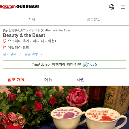
전체
음식문화
美女と野獣のカフェ＆レストランBeauty＆the Beast
Beauty & the Beast
요코하마 추카가이(가나가와현)
이탈리아 요리
점포 상세
감염 예방
TripAdvisor 여행자에 의한 리뷰
점포 개요
메뉴
사진