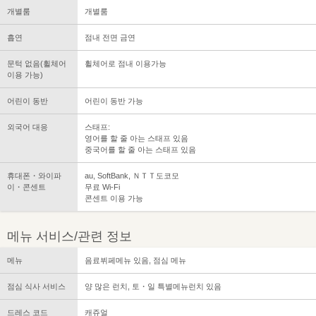
개별룸
개별룸
흡연
점내 전면 금연
문턱 없음(휠체어
휠체어로 점내 이용가능
이용 가능)
어린이 동반
어린이 동반 가능
외국어 대응
스태프:
영어를 할 줄 아는 스태프 있음
중국어를 할 줄 아는 스태프 있음
휴대폰・와이파
au, SoftBank, ＮＴＴ도코모
이・콘센트
무료 Wi-Fi
콘센트 이용 가능
메뉴 서비스/관련 정보
메뉴
음료뷔페메뉴 있음, 점심 메뉴
점심 식사 서비스
양 많은 런치, 토・일 특별메뉴런치 있음
드레스 코드
캐쥬얼