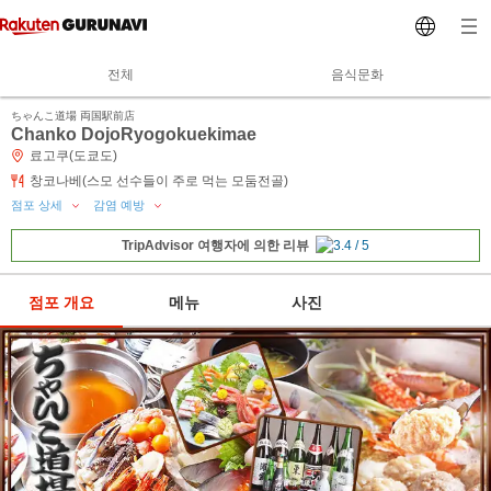
전체
음식문화
ちゃんこ道場 両国駅前店
Chanko DojoRyogokuekimae
료고쿠(도쿄도)
창코나베(스모 선수들이 주로 먹는 모둠전골)
점포 상세
감염 예방
TripAdvisor 여행자에 의한 리뷰
점포 개요
메뉴
사진