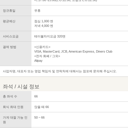
정규휴일
무휴
평균예산
점심 1,000 엔
저녁 4,000 엔
서비스요금
테이블차지요금 320엔
결제 방법
<신용카드>
VISA, MasterCard, JCB, American Express, Diners Club
<전자 화폐 / 그외>
Alipay
사업자명, 대표자 또는 영업 책임자 및 연락처에 대해서는 점포에 문의해 주십시오.
좌석 / 시설 정보
총 좌석 수
66
회식 최대 인원
앉을 때 66
가게 대절 가능 인
50 ~ 66
원