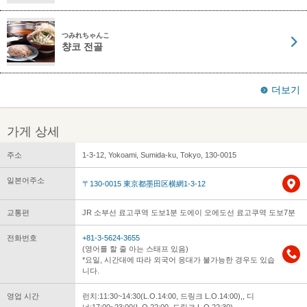
つみれちゃんこ
챵코 전골
더보기
가게 상세
주소
1-3-12, Yokoami, Sumida-ku, Tokyo, 130-0015
일본어주소
〒130-0015 東京都墨田区横網1-3-12
교통편
JR 소부선 료고쿠역 도보1분 도에이 오에도선 료고쿠역 도보7분
전화번호
+81-3-5624-3655
(영어를 할 줄 아는 스태프 있음)
*요일, 시간대에 따라 외국어 응대가 불가능한 경우도 있습
니다.
영업 시간
런치:11:30~14:30(L.O.14:00, 드링크 L.O.14:00),, 디
너:17:00~23:00(L.O.22:00, 드링크 L.O.22:30)