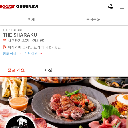
전체
음식문화
THE SHARAKU
THE SHARAKU
사쿠라기초(가나가와현)
이자카야,스페인 요리,파티룸 / 공간
점포 상세
감염 예방
점포 개요
사진