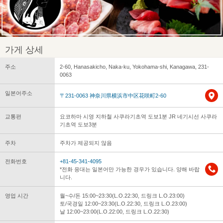
가게 상세
주소
2-60, Hanasakicho, Naka-ku, Yokohama-shi, Kanagawa, 231-
0063
일본어주소
〒231-0063 神奈川県横浜市中区花咲町2-60
교통편
요코하마 시영 지하철 사쿠라기초역 도보1분 JR 네기시선 사쿠라
기초역 도보3분
주차
주차가 제공되지 않음
전화번호
+81-45-341-4095
*전화 응대는 일본어만 가능한 경우가 있습니다. 양해 바랍
니다.
영업 시간
월~수/돈 15:00~23:30(L.O.22:30, 드링크 L.O.23:00)
토/국경일 12:00~23:30(L.O.22:30, 드링크 L.O.23:00)
날 12:00~23:00(L.O.22:00, 드링크 L.O.22:30)