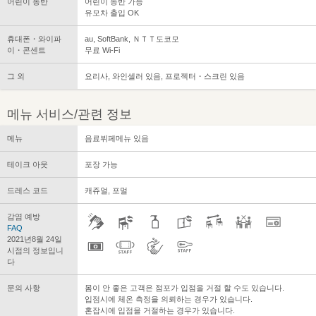
어린이 동반
어린이 동반 가능
유모차 출입 OK
휴대폰・와이파
au, SoftBank, ＮＴＴ도코모
이・콘센트
무료 Wi-Fi
그 외
요리사, 와인셀러 있음, 프로젝터・스크린 있음
메뉴 서비스/관련 정보
메뉴
음료뷔페메뉴 있음
테이크 아웃
포장 가능
드레스 코드
캐쥬얼, 포멀
감염 예방
FAQ
2021년8월 24일
시점의 정보입니
다
문의 사항
몸이 안 좋은 고객은 점포가 입점을 거절 할 수도 있습니다.
입점시에 체온 측정을 의뢰하는 경우가 있습니다.
혼잡시에 입점을 거절하는 경우가 있습니다.