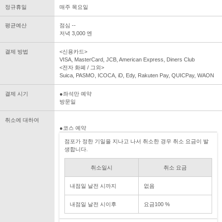
정규휴일
매주 목요일
평균예산
점심 --
저녁 3,000 엔
결제 방법
<신용카드>
VISA, MasterCard, JCB, American Express, Diners Club
<전자 화폐 / 그외>
Suica, PASMO, ICOCA, iD, Edy, Rakuten Pay, QUICPay, WAON
결제 시기
●좌석만 예약
방문일
취소에 대하여
●코스 예약
점포가 정한 기일을 지나고 나서 취소한 경우 취소 요금이 발
생합니다.
취소일시
취소 요금
내점일 날전 시까지
없음
내점일 날전 시이후
요금100 %