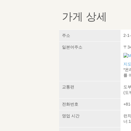
가게 상세
주소
2-1
일본어주소
〒3
지도
*온
를 
교통편
도부
(도
전화번호
+81
영업 시간
런치:
너:1