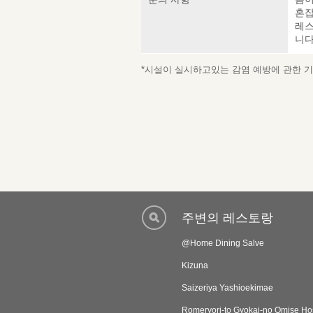
혼잡
레스
니다
*시설이 실시하고있는 감염 예방에 관한 기재
주변의 레스토랑
@Home Dining Salve
Kizuna
Saizeriya Yashioekimae
Romeryori-to Gyokai-no Omise H