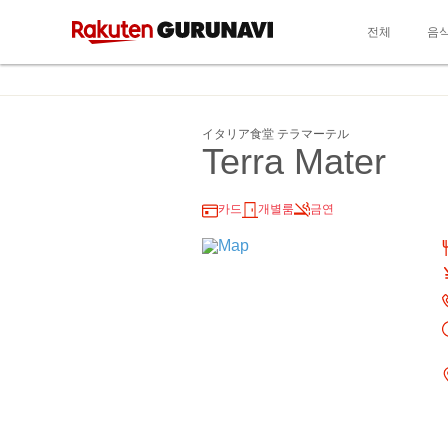
전체
음
イタリア食堂 テラマーテル
Terra Mater
카드
개별룸
금연