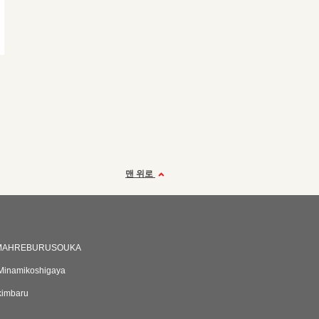
맨 위로
MMAHREBURUSOUKA
Minamikoshigaya
kimbaru