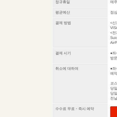
정규휴일
매주
평균예산
점심 
결제 방법
<신
VIS
<전
Sui
Air
결제 시기
●좌
방
취소에 대하여
●좌
예약
코스
당일
당일
전날
수수료 무료・즉시 예약