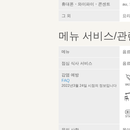
휴대폰・와이파이・콘센트
au,
그 외
요리
메뉴 서비스/관
메뉴
음료
점심 식사 서비스
음료
감염 예방
FAQ
2022년3월 24일 시점의 정보입니다
문의 사항
몸이