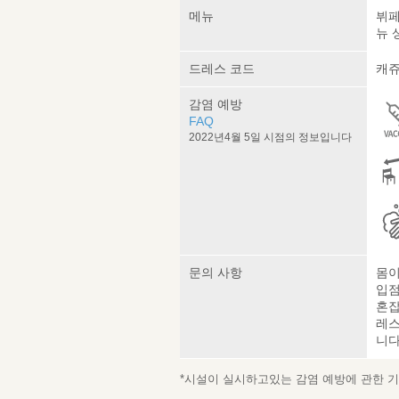
메뉴
뷔페
뉴 
드레스 코드
캐쥬
감염 예방
FAQ
2022년4월 5일 시점의 정보입니다
문의 사항
몸이
입점
혼잡
레스
니다
*시설이 실시하고있는 감염 예방에 관한 기재