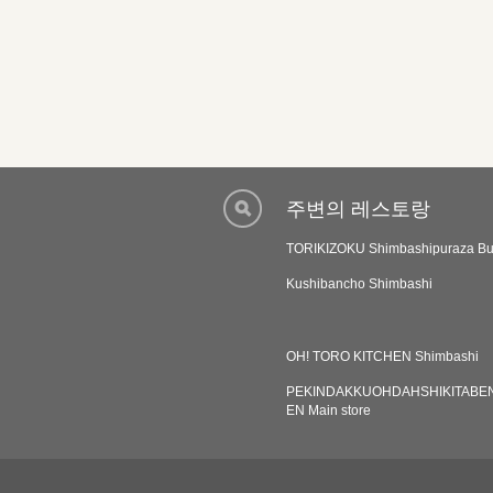
주변의 레스토랑
TORIKIZOKU Shimbashipuraza Bui
Kushibancho Shimbashi
OH! TORO KITCHEN Shimbashi
PEKINDAKKUOHDAHSHIKITABE
EN Main store