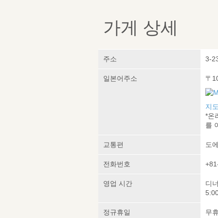
가게 상세
주소
3-2
일본어주소
〒10
지도
*온
를 
교통편
도에
전화번호
+81
영업 시간
디너:
5:0
정규휴일
무