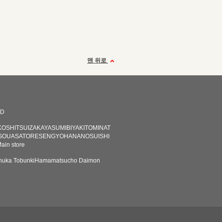
맨 위로
RD
KOSHITSUIZAKAYASUMIBIYAKITOMINAT
SOUASATORESENGYOHANANOSUISHI
ain store
chuka TobunkiHamamatsucho Daimon