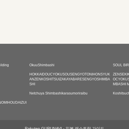
lding
OkuuShimbashi
SOUL BI
HOKKAIDOUCYOKUSOUSENGYOTONIHONSYUK
ZENSEKI
ANZENKOSHITSUIZAKAYABARESENGYOSHIMBA
OCYOKU
SHI
MBASHI M
Netchuya Shimbashikarasumoriraibu
Koshitsu
NOMIHOUDAIZUI
Rakuten GURUNAVI - 일본 레스토랑 가이드