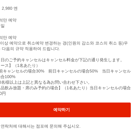
2,980 엔
석만 예약
문일
석만 예약
 이상 예약으로 취소예약 변경하는 경(인원의 감소와 코스의 취소 등)우
 다음의 규약 적용하여 드립니다.
当日のご予約キャンセルはキャンセル料金が下記の通り発生します。
コース】（1名あたり）
日前キャンセルの場合30% 前日キャンセルの場合50% 当日キャンセル
合100%
10名様以上は上記と異なる為お問い合わせ下さい。
単品飲み放題・席のみ予約の場合】（1名あたり）当日キャンセルの場合
00円
예약하기
및 연락처에 대해서는 점포에 문의해 주십시오.