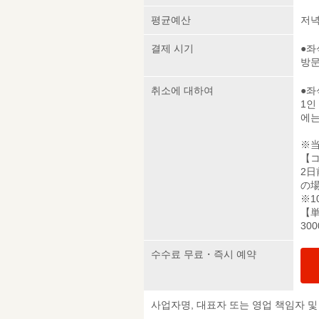
평균예산
저녁 
결제 시기
●좌
방
취소에 대하여
●좌
1인
에는
※
【
2
の場
※
【
30
수수료 무료・즉시 예약
사업자명, 대표자 또는 영업 책임자 