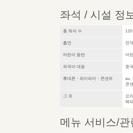
좌석 / 시설 정
총 좌석 수
120
흡연
전석
어린이 동반
어린
외국어 대응
중국
휴대폰・와이파이・콘센트
au,
콘센
그 외
요
해피
메뉴 서비스/관