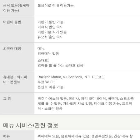
문턱 없음(휠체어
휠체어로 점내 이용가능
이용 가능)
어린이 동반
어린이 동반 가능
이유식 반입 OK
어린이용 식기 있음
유모차 출입 OK
외국어 대응
메뉴:
영어메뉴 있음
스태프:
영어를 할 줄 아는 스태프 있음
휴대폰・와이파
Rakuten Mobile, au, SoftBank, ＮＴＴ도코모
이・콘센트
무료 Wi-Fi
콘센트 이용 가능
그 외
맥주 마이스터 있음, 요리사, 파티 코디네이터, 바텐더, 스포츠중
계를 볼 수 있음, 가라오케 시설 있음, 마이크 이용 가능, 프로젝
터・스크린 있음
메뉴 서비스/관련 정보
메뉴
뷔페메뉴 있음, 음료뷔페메뉴 있음, 생일특전있음, 건강 메뉴 상