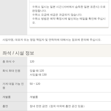
※취소 일시는 일본 시간 (서버에서 습득한 일본 표준시) 으로
판정합니다.
※취소 요금에 세금은 과금되지 않습니다.
※취소 방법은 예약 확정시에 발신되는 메일을 확인해 주십시
오.
사업자명, 대표자 또는 영업 책임자 및 연락처에 대해서는 점포에 문의해 주십시오.
좌석 / 시설 정보
총 좌석 수
120
회식 최대 인원
앉을 때 120
서있을 때 130
가게 대절 가능 인
50 ~ 120
원
개별룸
개별룸
흡연
점내 전면 금연（점외 야외에 흡연 공간 있음）