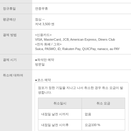
정규휴일
연중무휴
평균예산
점심 --
저녁 3,500 엔
결제 방법
<신용카드>
VISA, MasterCard, JCB, American Express, Diners Club
<전자 화폐 / 그외>
Suica, PASMO, iD, Rakuten Pay, QUICPay, nanaco, au PAY
결제 시기
●좌석만 예약
방문일
취소에 대하여
●코스 예약
점포가 정한 기일을 지나고 나서 취소한 경우 취소 요금이 발
생합니다.
취소일시
취소 요금
내점일 날전 시까지
없음
내점일 날전 시이후
요금100 %