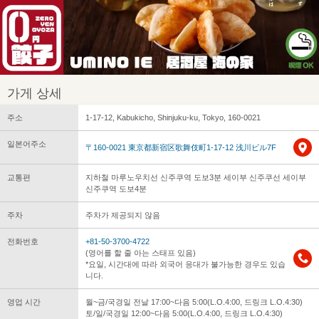
가게 상세
주소
1-17-12, Kabukicho, Shinjuku-ku, Tokyo, 160-0021
일본어주소
〒160-0021 東京都新宿区歌舞伎町1-17-12 浅川ビル7F
교통편
지하철 마루노우치선 신주쿠역 도보3분 세이부 신주쿠선 세이부
신주쿠역 도보4분
주차
주차가 제공되지 않음
전화번호
+81-50-3700-4722
(영어를 할 줄 아는 스태프 있음)
*요일, 시간대에 따라 외국어 응대가 불가능한 경우도 있습
니다.
영업 시간
월~금/국경일 전날 17:00~다음 5:00(L.O.4:00, 드링크 L.O.4:30)
토/일/국경일 12:00~다음 5:00(L.O.4:00, 드링크 L.O.4:30)