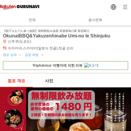
전체
음식문화
【餃子＆おでん食べ放題】無制限飲み放題 居酒屋海の家 新宿東口
OkunaiBBQ&Yakuzenhinabe Umi-no Ie Shinjuku
신주쿠(도쿄도)
이자카야,스키야키(일본식 전골),전골 요리
점포 상세
감염 예방
TripAdvisor 여행자에 의한 리뷰
점포 개요
사진