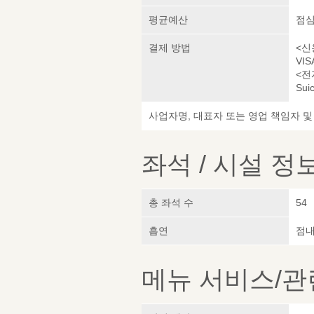
평균예산
점심 
결제 방법
<신
VIS
<전
Sui
사업자명, 대표자 또는 영업 책임자 
좌석 / 시설 정
총 좌석 수
54
흡연
점내
메뉴 서비스/관