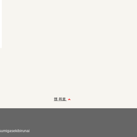
맨 위로
umigasekibirunai