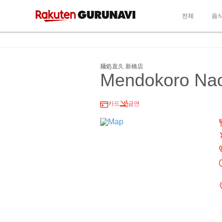
전체
음
麺処直久 新橋店
Mendokoro Nao
카드
금연