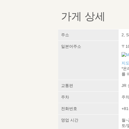
가게 상세
주소
2, 
일본어주소
〒1
지도
*온
를 
교통편
JR
주차
주차
전화번호
+81
영업 시간
월~금
토/일