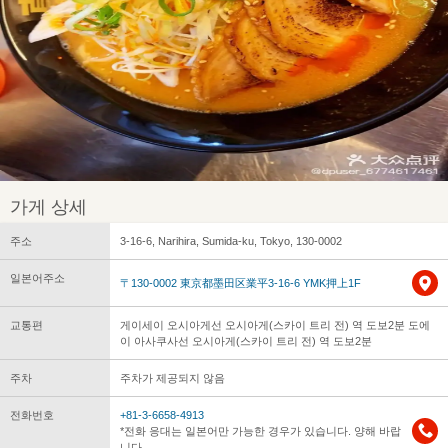
가게 상세
주소
3-16-6, Narihira, Sumida-ku, Tokyo, 130-0002
일본어주소
〒130-0002 東京都墨田区業平3-16-6 YMK押上1F
교통편
게이세이 오시아게선 오시아게(스카이 트리 전) 역 도보2분 도에
이 아사쿠사선 오시아게(스카이 트리 전) 역 도보2분
주차
주차가 제공되지 않음
전화번호
+81-3-6658-4913
*전화 응대는 일본어만 가능한 경우가 있습니다. 양해 바랍
니다.