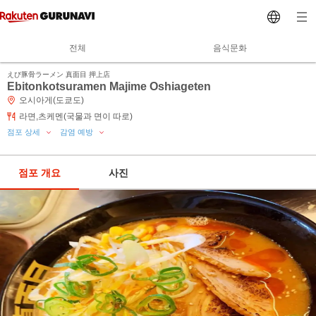
전체
음식문화
えび豚骨ラーメン 真面目 押上店
Ebitonkotsuramen Majime Oshiageten
오시아게(도쿄도)
라면,츠케멘(국물과 면이 따로)
점포 상세
감염 예방
점포 개요
사진