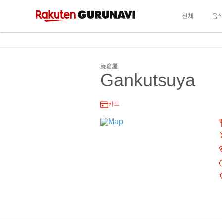
전체
음
巌窟屋
Gankutsuya
카드