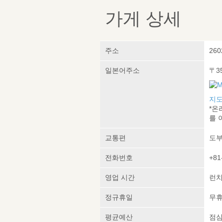
가게 상세
주소
260
일본어주소
〒3
지도
*온
를 
교통편
도부
전화번호
+81
영업 시간
런치:
정규휴일
무
평균예산
점심 