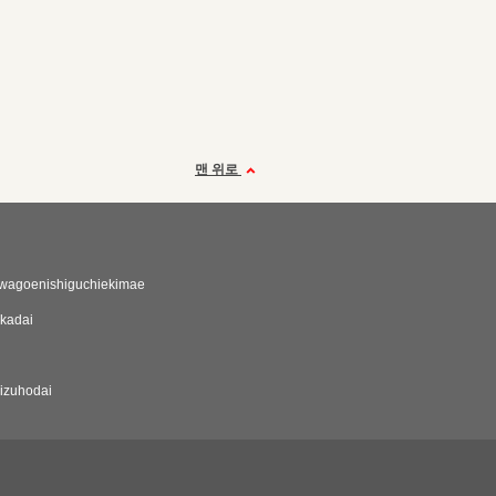
맨 위로
wagoenishiguchiekimae
kadai
izuhodai