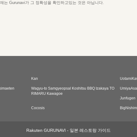
는 Gurunavi가 그 정확성을 확인하고있는 것은 아닙니다.
Kan
UotamiKa
kimaeten
Wagyu-to Samgyeopsal Koshitsu BBQ Izakaya TO
UmiyaAsa
RIMARU Kawagoe
Junfugen
Cocosis
BigNishim
Rakuten GURUNAVI - 일본 레스토랑 가이드