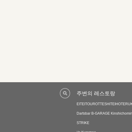
주변의 레스토랑
EITEITOUROTTESHITEIHOTERU
Dartsbar B-GARAGE Kinshichomi
STRIKE