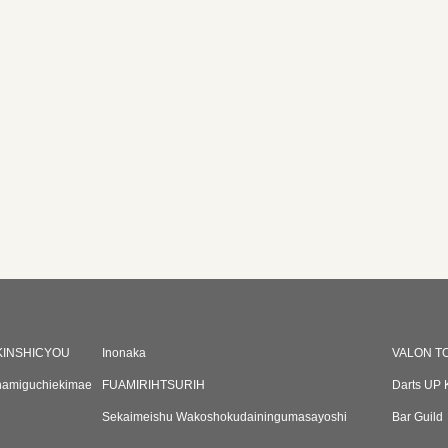
KINSHICYOU
Inonaka
VALON T
namiguchiekimae
FUAMIRIHTSURIH
Darts UP 
Sekaimeishu Wakoshokudainingumasayoshi
Bar Guild