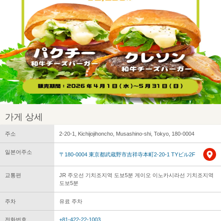
가게 상세
주소
2-20-1, Kichijojihoncho, Musashino-shi, Tokyo, 180-0004
일본어주소
〒180-0004 東京都武蔵野市吉祥寺本町2-20-1 TYビル2F
교통편
JR 주오선 기치조지역 도보5분 게이오 이노카시라선 기치조지역
도보5분
주차
유료 주차
전화번호
+81-422-22-1003