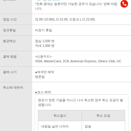
*전화 응대는 일본어만 가능한 경우가 있습니다. 양해 바랍
니다.
영업 시간
11:00~22:00(L.O.21:00, 드링크 L.O.21:00)
정규휴일
비정기 휴일
평균예산
점심 1,500 엔
저녁 1,500 엔
결제 방법
<신용카드>
VISA, MasterCard, JCB, American Express, Diners Club, UC
결제 시기
●좌석만 예약
방문일
취소에 대하여
●코스 예약
점포가 정한 기일을 지나고 나서 취소한 경우 취소 요금이 발
생합니다.
취소일시
취소 요금
내점일 날전 시까지
없음