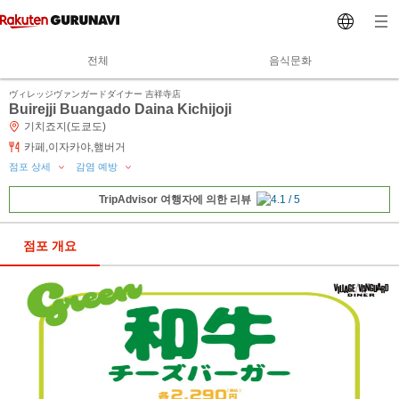
전체
음식문화
ヴィレッジヴァンガードダイナー 吉祥寺店
Buirejji Buangado Daina Kichijoji
기치죠지(도쿄도)
카페,이자카야,햄버거
점포 상세
감염 예방
TripAdvisor 여행자에 의한 리뷰
점포 개요