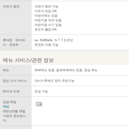
어린이 동반
어린이 동반 가능
이유식 반입 OK
어린이메뉴 있음
어린이용 의자 있음
어린이용 식기 있음
유모차 출입 OK
휴대폰・와이파
au, SoftBank, ＮＴＴ도코모
이・콘센트
콘센트 이용 가능
메뉴 서비스/관련 정보
메뉴
뷔페메뉴 있음, 음료뷔페메뉴 있음, 점심 메뉴
점심 식사 서비스
14시이후에도 런치 주문가능
테이크 아웃
포장 가능
감염 예방
FAQ
2021년5월 19일
시점의 정보입니
다