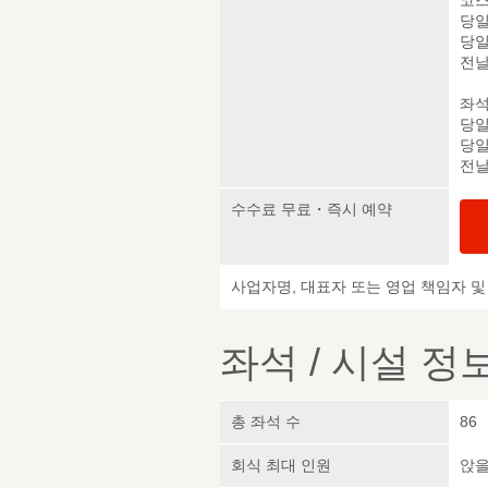
코스
당일
당일
전날
좌석
당일
당일
전날
수수료 무료・즉시 예약
사업자명, 대표자 또는 영업 책임자 
좌석 / 시설 정
총 좌석 수
86
회식 최대 인원
앉을