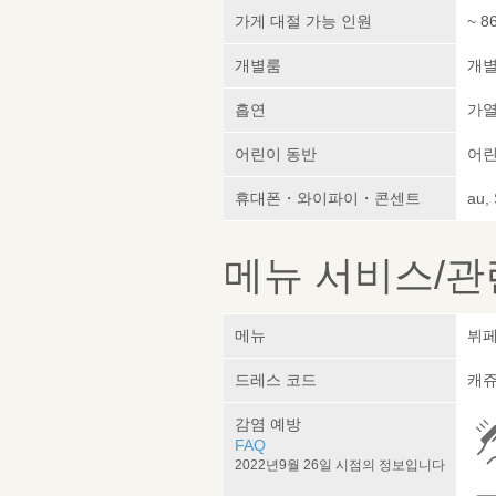
가게 대절 가능 인원
~ 8
개별룸
개
흡연
가열
어린이 동반
어린
휴대폰・와이파이・콘센트
au,
메뉴 서비스/관
메뉴
뷔페
드레스 코드
캐
감염 예방
FAQ
2022년9월 26일 시점의 정보입니다