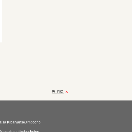
맨 위로
aisa KibaiyanseJimbocho
Misutahappijimbochoten