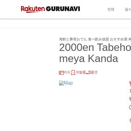
전체
음
海鮮と豚骨おでん 食べ飲み放題 おすすめ屋 
2000en Tabeho
meya Kanda
카드
개별룸
흡연