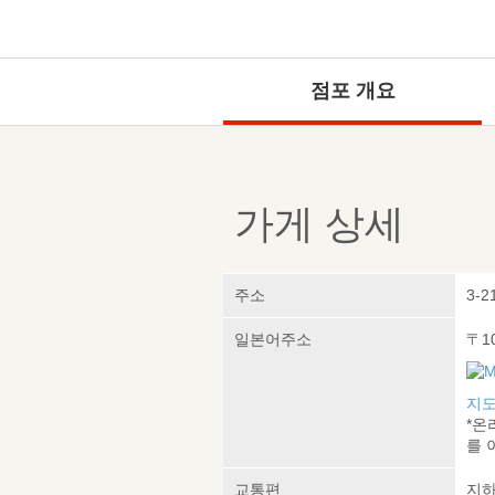
점포 개요
가게 상세
주소
3-2
일본어주소
〒1
지도
*온
를 
교통편
지하