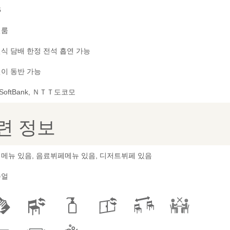
6
별룸
식 담배 한정 전석 흡연 가능
이 동반 가능
 SoftBank, ＮＴＴ도코모
련 정보
메뉴 있음, 음료뷔페메뉴 있음, 디저트뷔페 있음
쥬얼