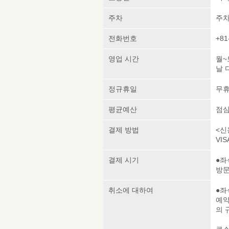
주차
주차
전화번호
+81
영업 시간
월~토
날 디
정규휴일
무
평균예산
점심 
결제 방법
<신
VIS
결제 시기
●좌
방
취소에 대하여
●좌
예약
의 