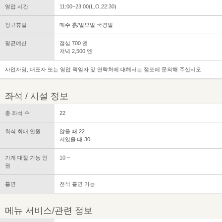
영업 시간
11:00~23:00(L.O.22:30)
정규휴일
매주 흙/일요일 국경일
평균예산
점심 700 엔
저녁 2,500 엔
사업자명, 대표자 또는 영업 책임자 및 연락처에 대해서는 점포에 문의해 주십시오.
좌석 / 시설 정보
총 좌석 수
22
회식 최대 인원
앉을 때 22
서있을 때 30
가게 대절 가능 인
10 ~
원
흡연
전석 흡연 가능
메뉴 서비스/관련 정보