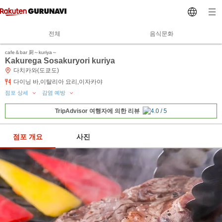
전체
음식문화
cafe＆bar 厨～kuriya～
Kakurega Sosakuryori kuriya
다치카와(도쿄도)
다이닝 바,이탈리아 요리,이자카야
점포 상세
감염 예방
TripAdvisor 여행자에 의한 리뷰
점포 개요
사진