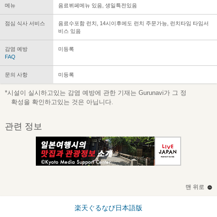
메뉴
음료뷔페메뉴 있음, 생일특전있음
점심 식사 서비스
음료수포함 런치, 14시이후에도 런치 주문가능, 런치타임 타임서
비스 있음
감염 예방
미등록
FAQ
문의 사항
미등록
*시설이 실시하고있는 감염 예방에 관한 기재는 Gurunavi가 그 정
확성을 확인하고있는 것은 아닙니다.
관련 정보
맨 위로
楽天ぐるなび日本語版