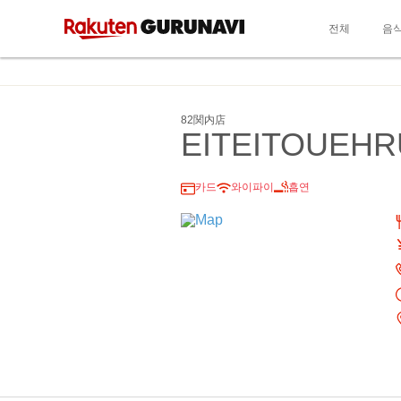
전체
음
82関内店
EITEITOUEH
카드
와이파이
흡연