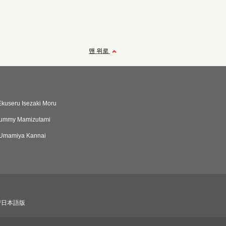
맨 위로
useru Isezaki Moru
ummy Mamizutami
 Umamiya Kannai
び日本語版