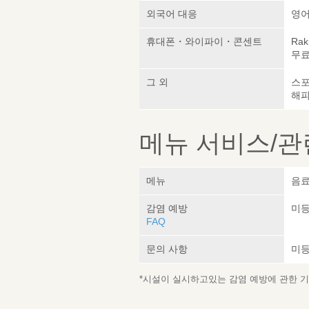
외국어 대응
영어
휴대폰・와이파이・콘센트
Rak
무료 
그 외
스포
해피
메뉴 서비스/관
메뉴
음료
감염 예방
미
FAQ
문의 사항
미
*시설이 실시하고있는 감염 예방에 관한 기재