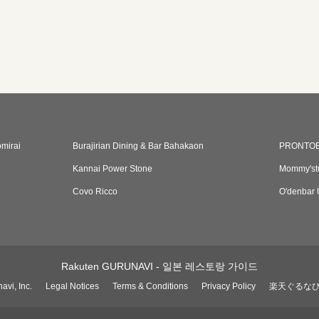
mirai
Burajirian Dining & Bar Bahakaon
PRONTOEk
Kannai Power Stone
Mommy'st
Covo Ricco
O'denbar
Rakuten GURUNAVI - 일본 레스토랑 가이드
avi, Inc.
Legal Notices
Terms & Conditions
Privacy Policy
楽天ぐるな