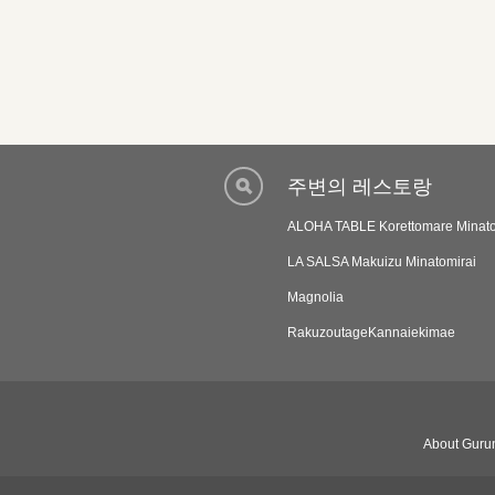
주변의 레스토랑
ALOHA TABLE Korettomare Minato
LA SALSA Makuizu Minatomirai
Magnolia
RakuzoutageKannaiekimae
About Gurun