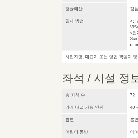
평균예산
점심 
결제 방법
<신
VIS
<전
Sui
nim
사업자명, 대표자 또는 영업 책임자 
좌석 / 시설 정
총 좌석 수
72
가게 대절 가능 인원
40 
흡연
흡
어린이 동반
아이