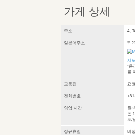
가게 상세
주소
4, 
일본어주소
〒2
지도
*온
를 
교통편
요코
전화번호
+81
영업 시간
월~목
돈 1
토/날
정규휴일
비정