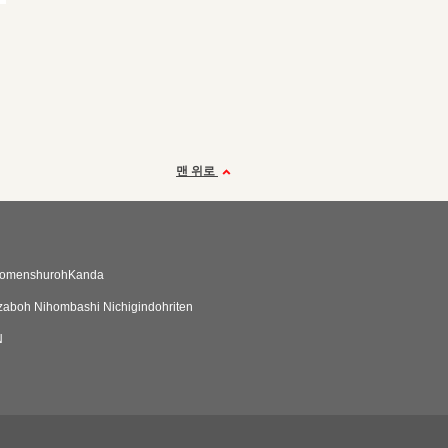
맨 위로
homenshurohKanda
aboh Nihombashi Nichigindohriten
N