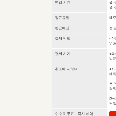
영업 시간
월~토
월~토
정규휴일
매주
평균예산
점심 
결제 방법
<신
VIS
결제 시기
●좌
방
취소에 대하여
●좌
예약
코스
당일
좌석
당일
수수료 무료・즉시 예약