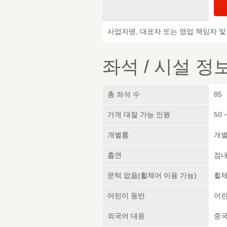
사업자명, 대표자 또는 영업 책임자 
좌석 / 시설 정
총 좌석 수
85
가게 대절 가능 인원
50 
개별룸
개
흡연
점내
문턱 없음(휠체어 이용 가능)
휠체
어린이 동반
어린
외국어 대응
중국