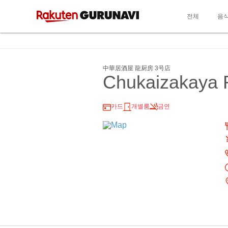
전체
음
中華居酒屋 龍厨房 3号店
Chukaizakaya 
카드
개별룸
금연