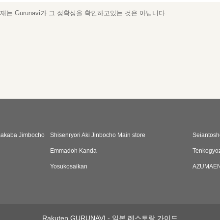
는 Gurunavi가 그 정확성을 확인하고있는 것은 아닙니다.
sakaba Jimbocho
Shisenryori Aki Jinbocho Main store
Seiantos
Emmadoh Kanda
Tenkogyoz
Yosukosaikan
AZUMAE
Rakuten GURUNAVI - 일본 레스토랑 가이드