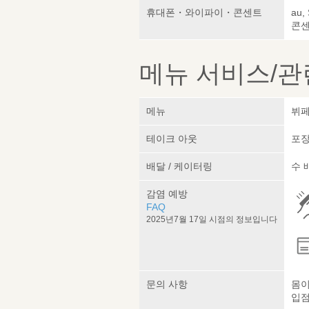
휴대폰・와이파이・콘센트
au,
콘센
메뉴 서비스/관
메뉴
뷔페
테이크 아웃
포장
배달 / 케이터링
수 
감염 예방
FAQ
2025년7월 17일 시점의 정보입니다
문의 사항
몸이
입점