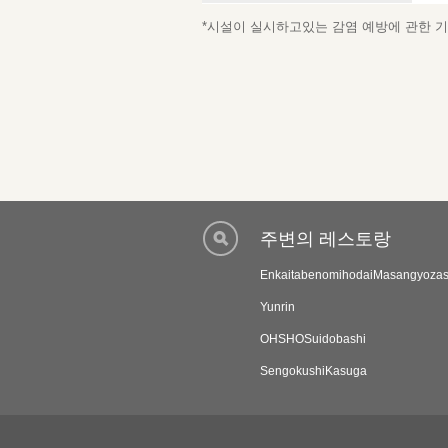
*시설이 실시하고있는 감염 예방에 관한 기재
주변의 레스토랑
EnkaitabenomihodaiMasangyoza
Yunrin
OHSHOSuidobashi
SengokushiKasuga