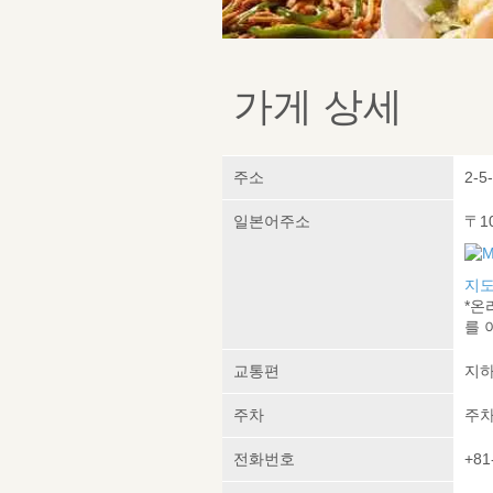
가게 상세
주소
2-5
일본어주소
〒1
지도
*온
를 
교통편
지하
주차
주차
전화번호
+81