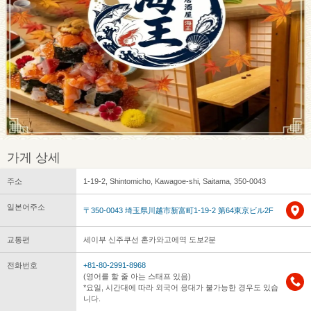
가게 상세
주소
1-19-2, Shintomicho, Kawagoe-shi, Saitama, 350-0043
일본어주소
〒350-0043 埼玉県川越市新富町1-19-2 第64東京ビル2F
교통편
세이부 신주쿠선 혼카와고에역 도보2분
전화번호
+81-80-2991-8968
(영어를 할 줄 아는 스태프 있음)
*요일, 시간대에 따라 외국어 응대가 불가능한 경우도 있습
니다.