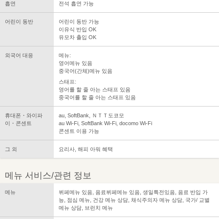
흡연
전석 흡연 가능
어린이 동반
어린이 동반 가능
이유식 반입 OK
유모차 출입 OK
외국어 대응
메뉴:
영어메뉴 있음
중국어(간체)메뉴 있음
스태프:
영어를 할 줄 아는 스태프 있음
중국어를 할 줄 아는 스태프 있음
휴대폰・와이파
au, SoftBank, ＮＴＴ도코모
이・콘센트
au Wi-Fi, SoftBank Wi-Fi, docomo Wi-Fi
콘센트 이용 가능
그 외
요리사, 해피 아워 혜택
메뉴 서비스/관련 정보
메뉴
뷔페메뉴 있음, 음료뷔페메뉴 있음, 생일특전있음, 음료 반입 가
능, 점심 메뉴, 건강 메뉴 상담, 채식주의자 메뉴 상담, 국가/ 교별
메뉴 상담, 브런치 메뉴