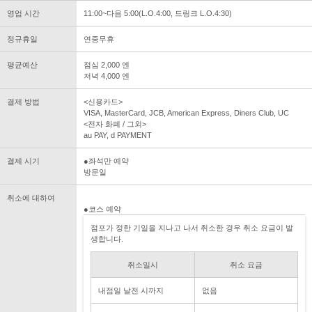
영업 시간
11:00~다음 5:00(L.O.4:00, 드링크 L.O.4:30)
정규휴일
연중무휴
평균예산
점심 2,000 엔
저녁 4,000 엔
결제 방법
<신용카드>
VISA, MasterCard, JCB, American Express, Diners Club, UC
<전자 화폐 / 그외>
au PAY, d PAYMENT
결제 시기
●좌석만 예약
방문일
취소에 대하여
●코스 예약
점포가 정한 기일을 지나고 나서 취소한 경우 취소 요금이 발
생합니다.
취소일시
취소 요금
내점일 날전 시까지
없음