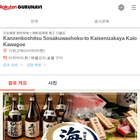
전체
음식문화
完全個室 創作和食と海鮮居酒屋 海王 川越店
Kanzenkoshitsu Sosakuwashoku-to Kaisenizakaya Kaio
Kawagoe
가와고에(사이타마현)
이자카야,회 / 해물요리,숯불 구이
점포 상세
감염 예방
점포 개요
사진