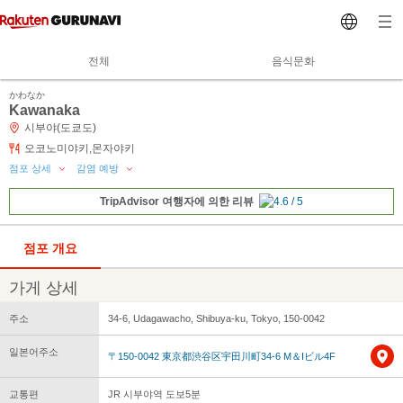
전체
음식문화
かわなか
Kawanaka
시부야(도쿄도)
오코노미야키,몬자야키
점포 상세
감염 예방
TripAdvisor 여행자에 의한 리뷰
점포 개요
가게 상세
주소
34-6, Udagawacho, Shibuya-ku, Tokyo, 150-0042
일본어주소
〒150-0042 東京都渋谷区宇田川町34-6 M＆Iビル4F
교통편
JR 시부야역 도보5분