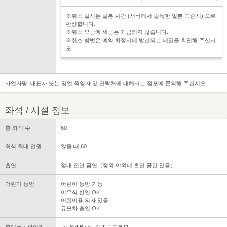
※취소 일시는 일본 시간 (서버에서 습득한 일본 표준시) 으로
판정합니다.
※취소 요금에 세금은 과금되지 않습니다.
※취소 방법은 예약 확정시에 발신되는 메일을 확인해 주십시
오.
사업자명, 대표자 또는 영업 책임자 및 연락처에 대해서는 점포에 문의해 주십시오.
좌석 / 시설 정보
총 좌석 수
60
회식 최대 인원
앉을 때 60
흡연
점내 전면 금연（점외 야외에 흡연 공간 있음）
어린이 동반
어린이 동반 가능
이유식 반입 OK
어린이용 의자 있음
유모차 출입 OK
휴대폰・와이파
au, SoftBank, ＮＴＴ도코모