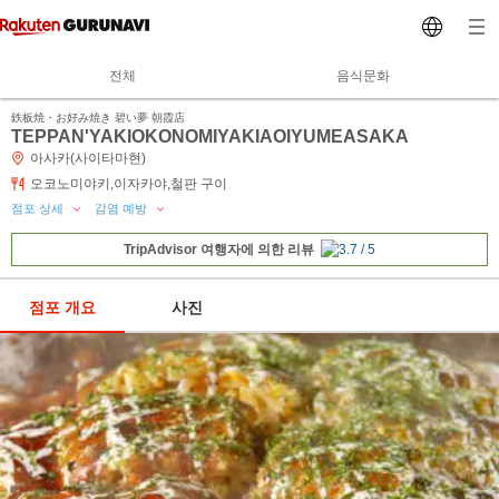
전체
음식문화
鉄板焼・お好み焼き 碧い夢 朝霞店
TEPPAN'YAKIOKONOMIYAKIAOIYUMEASAKA
아사카(사이타마현)
오코노미야키,이자카야,철판 구이
점포 상세
감염 예방
TripAdvisor 여행자에 의한 리뷰
점포 개요
사진