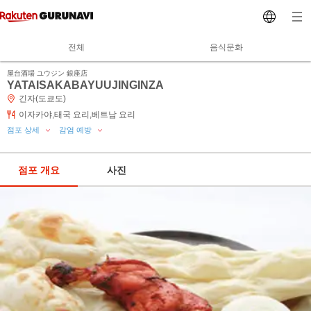
전체
음식문화
屋台酒場 ユウジン 銀座店
YATAISAKABAYUUJINGINZA
긴자(도쿄도)
이자카야,태국 요리,베트남 요리
점포 상세
감염 예방
점포 개요
사진