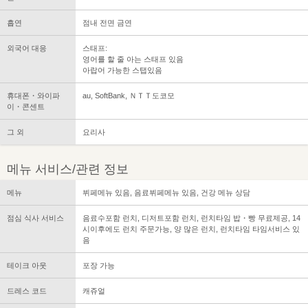
흡연
점내 전면 금연
외국어 대응
스태프:
영어를 할 줄 아는 스태프 있음
아랍어 가능한 스탭있음
휴대폰・와이파
au, SoftBank, ＮＴＴ도코모
이・콘센트
그 외
요리사
메뉴 서비스/관련 정보
메뉴
뷔페메뉴 있음, 음료뷔페메뉴 있음, 건강 메뉴 상담
점심 식사 서비스
음료수포함 런치, 디저트포함 런치, 런치타임 밥・빵 무료제공, 14
시이후에도 런치 주문가능, 양 많은 런치, 런치타임 타임서비스 있
음
테이크 아웃
포장 가능
드레스 코드
캐쥬얼