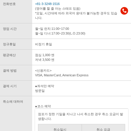
전화번호
+81-3-3248-1516
(영어를 할 줄 아는 스태프 있음)
*요일, 시간대에 따라 외국어 응대가 불가능한 경우도 있습
니다.
영업 시간
월~일 런치:11:00~17:00
월~일 디너:17:00~23:30(L.O.23:00)
정규휴일
비정기 휴일
평균예산
점심 1,000 엔
저녁 3,500 엔
결제 방법
<신용카드>
VISA, MasterCard, American Express
결제 시기
●좌석만 예약
방문일
취소에 대하여
●코스 예약
점포가 정한 기일을 지나고 나서 취소한 경우 취소 요금이 발
생합니다.
취소일시
취소 요금