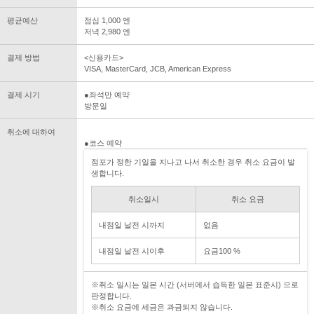
평균예산
점심 1,000 엔
저녁 2,980 엔
결제 방법
<신용카드>
VISA, MasterCard, JCB, American Express
결제 시기
●좌석만 예약
방문일
취소에 대하여
●코스 예약
점포가 정한 기일을 지나고 나서 취소한 경우 취소 요금이 발
생합니다.
취소일시
취소 요금
내점일 날전 시까지
없음
내점일 날전 시이후
요금100 %
※취소 일시는 일본 시간 (서버에서 습득한 일본 표준시) 으로
판정합니다.
※취소 요금에 세금은 과금되지 않습니다.