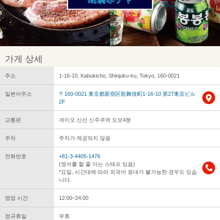
가게 상세
주소
1-16-10, Kabukicho, Shinjuku-ku, Tokyo, 160-0021
일본어주소
〒160-0021 東京都新宿区歌舞伎町1-16-10 第27東京ビル
2F
교통편
게이오 신선 신주쿠역 도보4분
주차
주차가 제공되지 않음
전화번호
+81-3-4405-1476
(영어를 할 줄 아는 스태프 있음)
*요일, 시간대에 따라 외국어 응대가 불가능한 경우도 있습
니다.
영업 시간
12:00~24:00
정규휴일
무휴