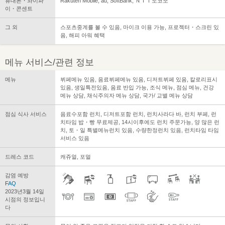
휴대폰・와이파
Rakuten Mobile, au, SoftBank, ＮＴＴ도코모
이・콘센트
그 외
스포츠중계를 볼 수 있음, 마이크 이용 가능, 프로젝터・스크린 있
음, 해피 아워 혜택
메뉴 서비스/관련 정보
메뉴
뷔페메뉴 있음, 음료뷔페메뉴 있음, 디저트뷔페 있음, 칼로리표시
있음, 생일특전있음, 음료 반입 가능, 조식 메뉴, 점심 메뉴, 건강
메뉴 상담, 채식주의자 메뉴 상담, 국가/ 교별 메뉴 상담
점심 식사 서비스
음료수포함 런치, 디저트포함 런치, 런치사라다 바, 런치 부페, 런
치타임 밥・빵 무료제공, 14시이후에도 런치 주문가능, 양 많은 런
치, 토・일 특별메뉴런치 있음, 수량한정런치 있음, 런치타임 타임
서비스 있음
드레스 코드
캐쥬얼, 포멀
감염 예방
FAQ
2023년3월 14일
시점의 정보입니
다