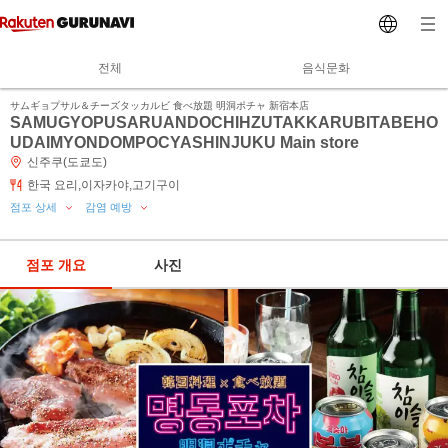
전체
음식문화
サムギョプサル＆チーズタッカルビ 食べ放題 明洞ポチャ 新宿本店
SAMUGYOPUSARUANDOCHIHZUTAKKARUBITABEHO
UDAIMYONDOMPOCYASHINJUKU Main store
신주쿠(도쿄도)
한국 요리,이자카야,고기구이
점포 상세
감염 예방
점포 개요
사진