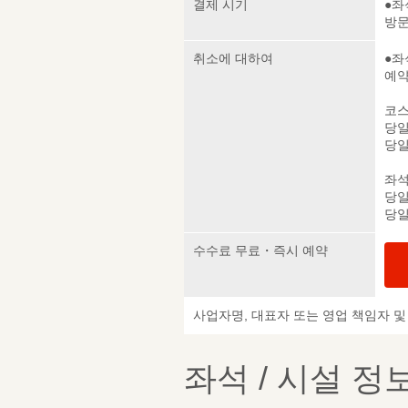
결제 시기
●좌
방
취소에 대하여
●좌
예약
코스
당일
당일
좌석
당일
당일
수수료 무료・즉시 예약
사업자명, 대표자 또는 영업 책임자 
좌석 / 시설 정