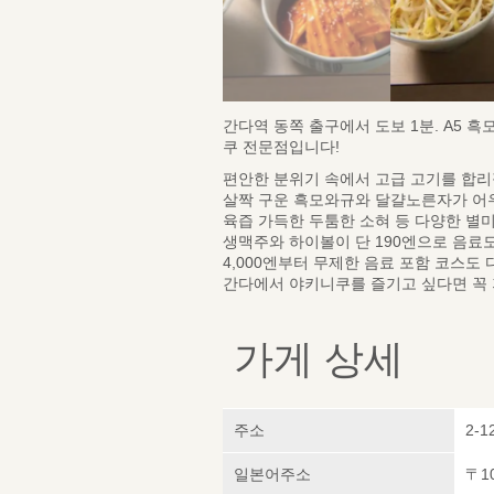
간다역 동쪽 출구에서 도보 1분. A5 
쿠 전문점입니다!
편안한 분위기 속에서 고급 고기를 합리
살짝 구운 흑모와규와 달걀노른자가 어
육즙 가득한 두툼한 소혀 등 다양한 별
생맥주와 하이볼이 단 190엔으로 음료
4,000엔부터 무제한 음료 포함 코스도
간다에서 야키니쿠를 즐기고 싶다면 꼭 
가게 상세
주소
2-1
일본어주소
〒1