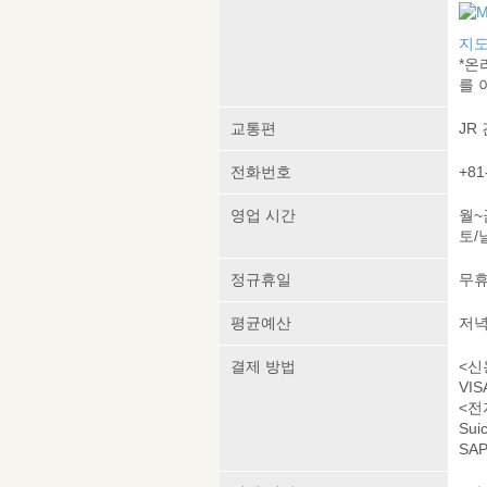
지도
*온
를 
교통편
JR
전화번호
+81
영업 시간
월~금
토/날
정규휴일
무
평균예산
저녁 
결제 방법
<신
VIS
<전
Sui
SAP