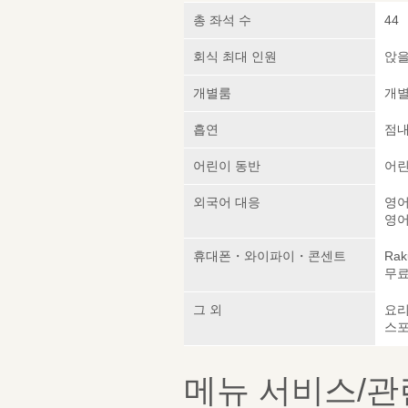
총 좌석 수
44
회식 최대 인원
앉을
개별룸
개
흡연
점내
어린이 동반
어린
외국어 대응
영어
영어
휴대폰・와이파이・콘센트
Rak
무료 
그 외
요
스포
메뉴 서비스/관