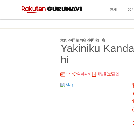
전체
음
焼肉 神田精肉店 神田東口店
Yakiniku Kanda
hi
카드
와이파이
개별룸
금연