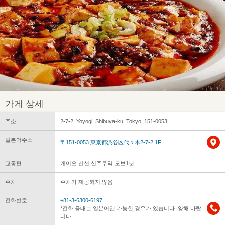
가게 상세
주소
2-7-2, Yoyogi, Shibuya-ku, Tokyo, 151-0053
일본어주소
〒151-0053 東京都渋谷区代々木2-7-2 1F
교통편
게이오 신선 신주쿠역 도보1분
주차
주차가 제공되지 않음
전화번호
+81-3-6300-6197
*전화 응대는 일본어만 가능한 경우가 있습니다. 양해 바랍
니다.