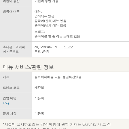
어린이 동반
어린이 동반 가능
외국어 대응
메뉴:
영어메뉴 있음
중국어(간체)메뉴 있음
중국어(번체)메뉴 있음
스태프:
중국어를 할 줄 아는 스태프 있음
휴대폰・와이파
au, SoftBank, ＮＴＴ도코모
이・콘센트
무료 Wi-Fi
메뉴 서비스/관련 정보
메뉴
음료뷔페메뉴 있음, 생일특전있음
드레스 코드
캐쥬얼
감염 예방
미등록
FAQ
문의 사항
미등록
*시설이 실시하고있는 감염 예방에 관한 기재는 Gurunavi가 그 정