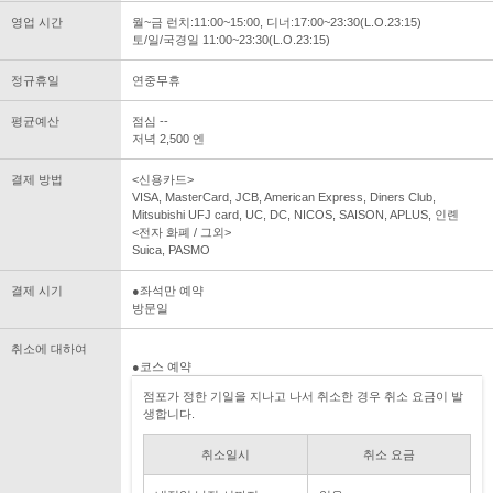
영업 시간
월~금 런치:11:00~15:00, 디너:17:00~23:30(L.O.23:15)
토/일/국경일 11:00~23:30(L.O.23:15)
정규휴일
연중무휴
평균예산
점심 --
저녁 2,500 엔
결제 방법
<신용카드>
VISA, MasterCard, JCB, American Express, Diners Club,
Mitsubishi UFJ card, UC, DC, NICOS, SAISON, APLUS, 인롄
<전자 화폐 / 그외>
Suica, PASMO
결제 시기
●좌석만 예약
방문일
취소에 대하여
●코스 예약
점포가 정한 기일을 지나고 나서 취소한 경우 취소 요금이 발
생합니다.
취소일시
취소 요금