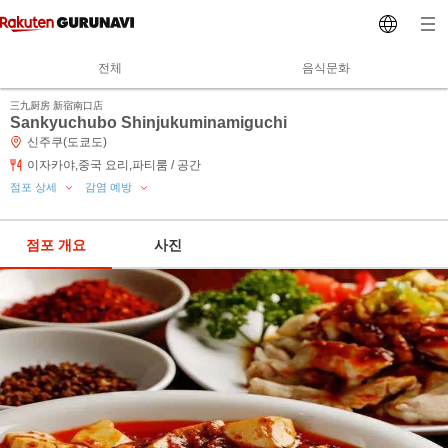
전체
음식문화
三九厨房 新宿南口店
Sankyuchubo Shinjukuminamiguchi
신주쿠(도쿄도)
이자카야,중국 요리,파티룸 / 공간
점포 상세
감염 예방
점포 개요
사진