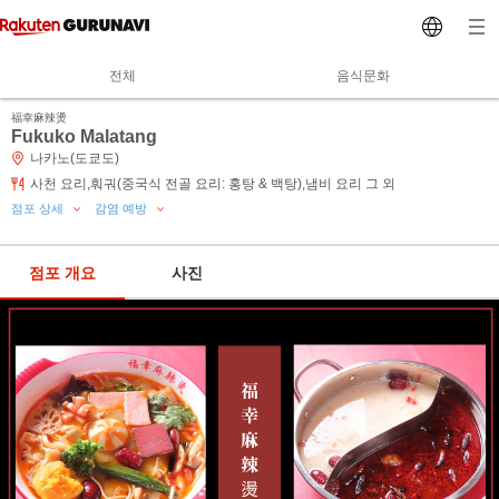
전체
음식문화
福幸麻辣燙
Fukuko Malatang
나카노(도쿄도)
사천 요리,훠궈(중국식 전골 요리: 홍탕 & 백탕),냄비 요리 그 외
점포 상세
감염 예방
점포 개요
사진