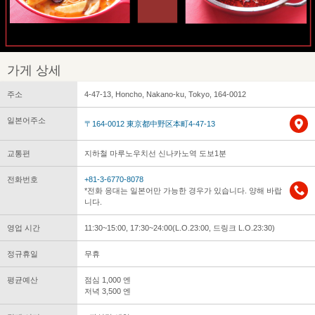
가게 상세
주소
4-47-13, Honcho, Nakano-ku, Tokyo, 164-0012
일본어주소
〒164-0012 東京都中野区本町4-47-13
교통편
지하철 마루노우치선 신나카노역 도보1분
전화번호
+81-3-6770-8078
*전화 응대는 일본어만 가능한 경우가 있습니다. 양해 바랍
니다.
영업 시간
11:30~15:00, 17:30~24:00(L.O.23:00, 드링크 L.O.23:30)
정규휴일
무휴
평균예산
점심 1,000 엔
저녁 3,500 엔