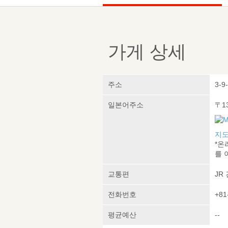
가게 상세
주소
3-9
일본어주소
〒1
지도
*온
를 
교통편
JR
전화번호
+81
평균예산
--