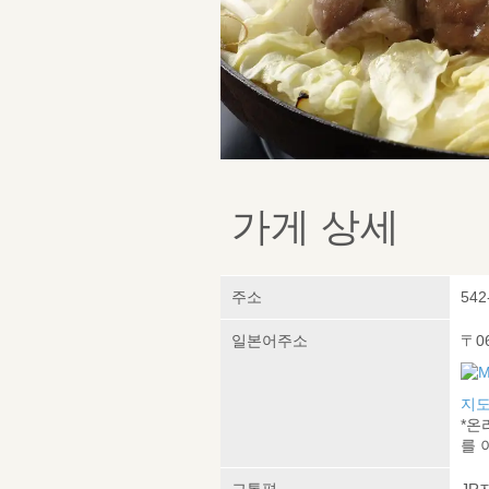
가게 상세
주소
542
일본어주소
〒0
지도
*온
를 
교통편
JR