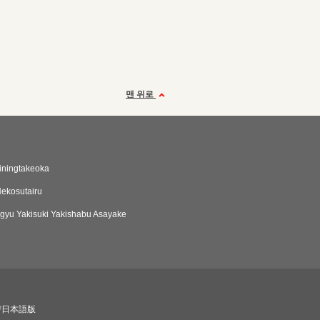
맨 위로
iningtakeoka
Nekosutairu
yu Yakisuki Yakishabu Asayake
び日本語版