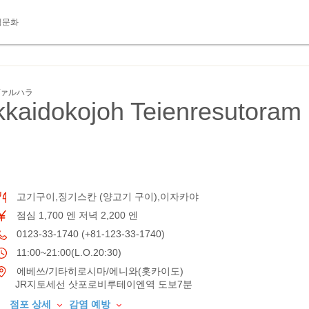
식문화
ヴァルハラ
kaidokojoh Teienresutoram
고기구이,징기스칸 (양고기 구이),이자카야
점심 1,700 엔 저녁 2,200 엔
0123-33-1740 (+81-123-33-1740)
11:00~21:00(L.O.20:30)
에베쓰/기타히로시마/에니와(홋카이도)
JR지토세선 삿포로비루테이엔역 도보7분
점포 상세
감염 예방