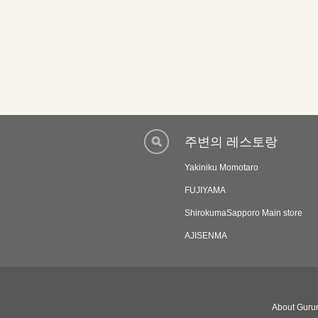
주변의 레스토랑
Yakiniku Momotaro
FUJIYAMA
ShirokumaSapporo Main store
AJISENMA
About Gurun