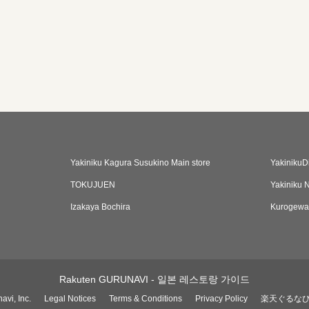
Yakiniku Kagura Susukino Main store
YakinikuD
TOKUJUEN
Yakiniku 
Izakaya Bochira
Kurogewag
Rakuten GURUNAVI - 일본 레스토랑 가이드
avi, Inc.
Legal Notices
Terms & Conditions
Privacy Policy
楽天ぐるな