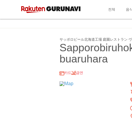
전체
음
サッポロビール北海道工場 庭園レストラン 
Sapporobiruhok
buaruhara
카드
금연