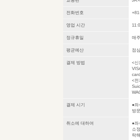
전화번호
+81
영업 시간
11:
정규휴일
매주
평균예산
점심 
결제 방법
<신
VIS
car
<전
Sui
WAO
결제 시기
●좌
방
취소에 대하여
●좌
소정
락해