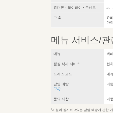
휴대폰・와이파이・콘센트
au,
그 외
요
마이
메뉴 서비스/관
메뉴
뷔페
점심 식사 서비스
런치
드레스 코드
캐
감염 예방
미
FAQ
문의 사항
미
*시설이 실시하고있는 감염 예방에 관한 기재