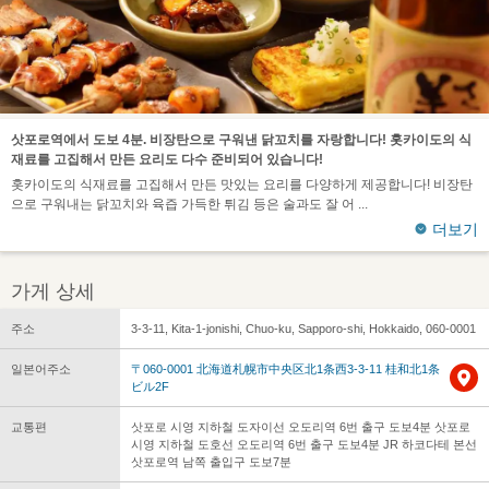
삿포로역에서 도보 4분. 비장탄으로 구워낸 닭꼬치를 자랑합니다! 홋카이도의 식
재료를 고집해서 만든 요리도 다수 준비되어 있습니다!
홋카이도의 식재료를 고집해서 만든 맛있는 요리를 다양하게 제공합니다! 비장탄
으로 구워내는 닭꼬치와 육즙 가득한 튀김 등은 술과도 잘 어
더보기
가게 상세
주소
3-3-11, Kita-1-jonishi, Chuo-ku, Sapporo-shi, Hokkaido, 060-0001
일본어주소
〒060-0001 北海道札幌市中央区北1条西3-3-11 桂和北1条
ビル2F
교통편
삿포로 시영 지하철 도자이선 오도리역 6번 출구 도보4분 삿포로
시영 지하철 도호선 오도리역 6번 출구 도보4분 JR 하코다테 본선
삿포로역 남쪽 출입구 도보7분