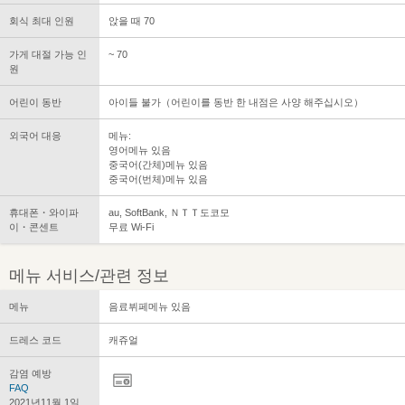
회식 최대 인원
앉을 때 70
가게 대절 가능 인
~ 70
원
어린이 동반
아이들 불가（어린이를 동반 한 내점은 사양 해주십시오）
외국어 대응
메뉴:
영어메뉴 있음
중국어(간체)메뉴 있음
중국어(번체)메뉴 있음
휴대폰・와이파
au, SoftBank, ＮＴＴ도코모
이・콘센트
무료 Wi-Fi
메뉴 서비스/관련 정보
메뉴
음료뷔페메뉴 있음
드레스 코드
캐쥬얼
감염 예방
FAQ
2021년11월 1일