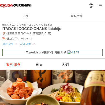
전체
음식문화
焼鳥ダイニング いただきコッコちゃん 北1条店
ITADAKI COCCO CHANKitaichijo
삿포로오도리/타누키코지(홋카이도)
닭꼬치구이,이자카야
점포 상세
감염 예방
TripAdvisor 여행자에 의한 리뷰
점포 개요
메뉴
사진