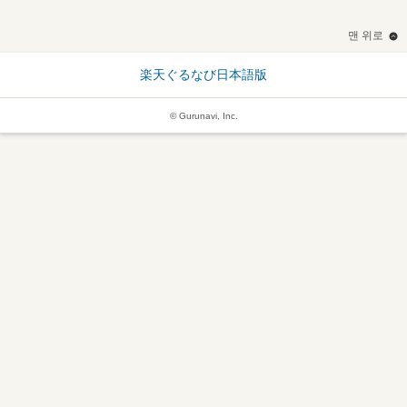
맨 위로
楽天ぐるなび日本語版
© Gurunavi, Inc.