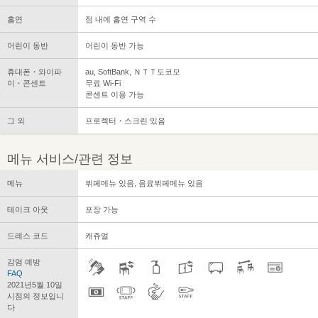
흡연
점 내에 흡연 구역 수
어린이 동반
어린이 동반 가능
휴대폰・와이파
au, SoftBank, ＮＴＴ도코모
이・콘센트
무료 Wi-Fi
콘센트 이용 가능
그 외
프로젝터・스크린 있음
메뉴 서비스/관련 정보
메뉴
뷔페메뉴 있음, 음료뷔페메뉴 있음
테이크 아웃
포장 가능
드레스 코드
캐쥬얼
감염 예방
FAQ
2021년5월 10일
시점의 정보입니
다