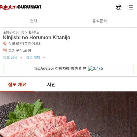
전체
음식문화
金獅子のホルモン 北2条店
Kinjishi-no Horumon Kitanijo
삿포로역(홋카이도)
고기구이,곱창
점포 상세
감염 예방
TripAdvisor 여행자에 의한 리뷰
점포 개요
사진