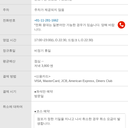
주차
주차가 제공되지 않음
전화번호
+81-11-281-1662
*전화 응대는 일본어만 가능한 경우가 있습니다. 양해 바랍
니다.
영업 시간
17:00~23:00(L.O.22:30, 드링크 L.O.22:30)
정규휴일
비정기 휴일
평균예산
점심 --
저녁 3,800 엔
결제 방법
<신용카드>
VISA, MasterCard, JCB, American Express, Diners Club
결제 시기
●좌석만 예약
방문일
취소에 대하여
●코스 예약
점포가 정한 기일을 지나고 나서 취소한 경우 취소 요금이 발
생합니다.