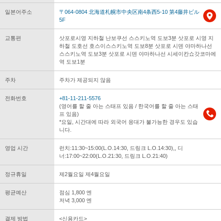
일본어주소
〒064-0804 北海道札幌市中央区南4条西5-10 第4藤井ビル
5F
교통편
삿포로시영 지하철 난보쿠선 스스키노역 도보3분 삿포로 시영 지
하철 도호선 호스이스스키노역 도보8분 삿포로 시덴 야마하나선
스스키노역 도보3분 삿포로 시덴 야마하나선 시세이칸쇼갓코마에
역 도보1분
주차
주차가 제공되지 않음
전화번호
+81-11-211-5576
(영어를 할 줄 아는 스태프 있음 / 한국어를 할 줄 아는 스태
프 있음)
*요일, 시간대에 따라 외국어 응대가 불가능한 경우도 있습
니다.
영업 시간
런치:11:30~15:00(L.O.14:30, 드링크 L.O.14:30),, 디
너:17:00~22:00(L.O.21:30, 드링크 L.O.21:40)
정규휴일
제2월요일 제4월요일
평균예산
점심 1,800 엔
저녁 3,000 엔
결제 방법
<신용카드>