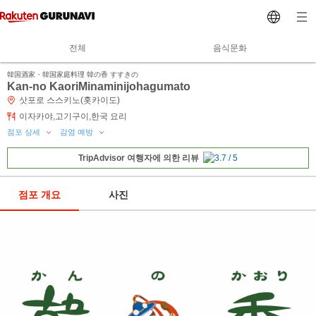
전체
음식문화
韓国酒家・韓国家庭料理 韓の香 すすきの
Kan-no KaoriMinaminijohagumato
삿포로 스스키노(홋카이도)
이자카야,고기구이,한국 요리
점포 상세
감염 예방
TripAdvisor 여행자에 의한 리뷰
점포 개요
사진