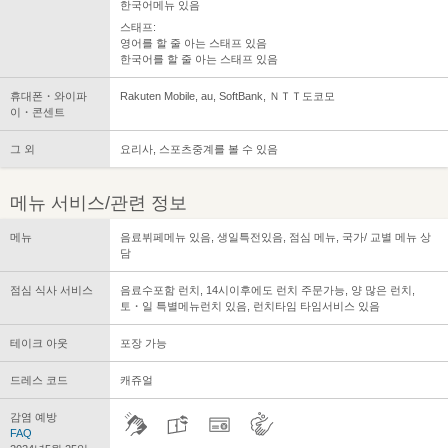
한국어메뉴 있음
스태프:
영어를 할 줄 아는 스태프 있음
한국어를 할 줄 아는 스태프 있음
휴대폰・와이파
Rakuten Mobile, au, SoftBank, ＮＴＴ도코모
이・콘센트
그 외
요리사, 스포츠중계를 볼 수 있음
메뉴 서비스/관련 정보
메뉴
음료뷔페메뉴 있음, 생일특전있음, 점심 메뉴, 국가/ 교별 메뉴 상
담
점심 식사 서비스
음료수포함 런치, 14시이후에도 런치 주문가능, 양 많은 런치,
토・일 특별메뉴런치 있음, 런치타임 타임서비스 있음
테이크 아웃
포장 가능
드레스 코드
캐쥬얼
감염 예방
FAQ