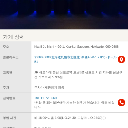
가게 상세
주소
Kita 8 Jo Nishi 4-20-1, Kita-ku, Sapporo, Hokkaido, 060-0808
일본어주소
〒060-0808 北海道札幌市北区北8条西4-20-1 バロンドール
B1
교통편
JR 하코다테 본선 삿포로역 도보5분 삿포로 시영 지하철 난보쿠
선 삿포로역 도보5분
주차
주차가 제공되지 않음
전화번호
+81-11-726-6600
*전화 응대는 일본어만 가능한 경우가 있습니다. 양해 바랍
니다.
영업 시간
바:18:00~다음 1:00(L.O.24:30, 드링크 L.O.24:30)( )