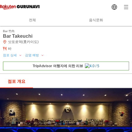
전체
음식문화
Bar 竹内
Bar Takeuchi
삿포로역(홋카이도)
바
점포 상세
감염 예방
TripAdvisor 여행자에 의한 리뷰
점포 개요