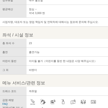
정규휴일
매주 월요일
평균예산
점심 --
저녁 3,000 엔
사업자명, 대표자 또는 영업 책임자 및 연락처에 대해서는 점포에 문의해 주십시오.
좌석 / 시설 정보
총 좌석 수
23
흡연
흡연가능
어린이 동반
아이들 불가（어린이를 동반 한 내점은 사양 해주십시오）
그 외
바텐더
메뉴 서비스/관련 정보
드레스 코드
캐쥬얼
감염 예방
FAQ
2025년7월 1일 시