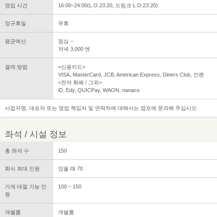
영업 시간
16:00~24:00(L.O.23:20, 드링크 L.O.23:20)
정규휴일
무휴
평균예산
점심 --
저녁 3,000 엔
결제 방법
<신용카드>
VISA, MasterCard, JCB, American Express, Diners Club, 인롄
<전자 화폐 / 그외>
iD, Edy, QUICPay, WAON, nanaco
사업자명, 대표자 또는 영업 책임자 및 연락처에 대해서는 점포에 문의해 주십시오.
좌석 / 시설 정보
총 좌석 수
150
회식 최대 인원
앉을 때 70
가게 대절 가능 인
100 ~ 150
원
개별룸
개별룸