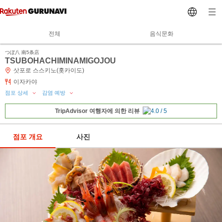
전체
음식문화
つぼ八 南5条店
TSUBOHACHIMINAMIGOJOU
삿포로 스스키노(홋카이도)
이자카야
점포 상세
감염 예방
TripAdvisor 여행자에 의한 리뷰
점포 개요
사진