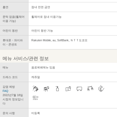
흡연
점내 전면 금연
문턱 없음(휠체어
휠체어로 점내 이용가능
이용 가능)
어린이 동반
어린이 동반 가능
휴대폰・와이파
Rakuten Mobile, au, SoftBank, ＮＴＴ도코모
이・콘센트
메뉴 서비스/관련 정보
메뉴
음료뷔페메뉴 있음
드레스 코드
캐쥬얼
감염 예방
FAQ
2022년7월 18일
시점의 정보입니
다
문의 사항
미등록