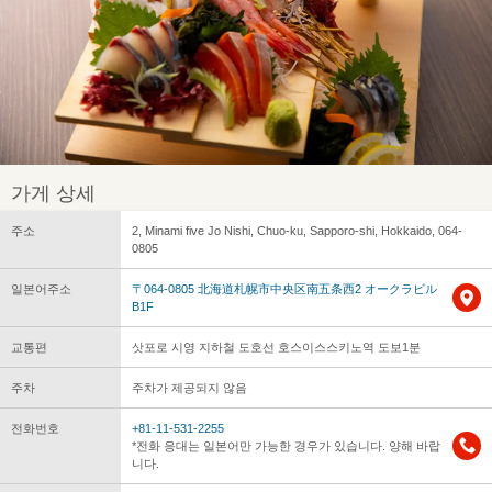
가게 상세
주소
2, Minami five Jo Nishi, Chuo-ku, Sapporo-shi, Hokkaido, 064-
0805
일본어주소
〒064-0805 北海道札幌市中央区南五条西2 オークラビル
B1F
교통편
삿포로 시영 지하철 도호선 호스이스스키노역 도보1분
주차
주차가 제공되지 않음
전화번호
+81-11-531-2255
*전화 응대는 일본어만 가능한 경우가 있습니다. 양해 바랍
니다.